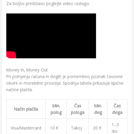
Za boljšo predstavo poglejte video razlago:
Money In, Money Out
Pri polnjenju računa in dvigih je pomembno poznati časovne
okvire in morebitne provizije. Spodnja tabela prikazuje tipične
načine plačila.
Min.
Čas
Min.
Čas
Način plačila
polog
pologa
dvig
dviga
1–3
Visa/Mastercard
10 €
Takoj
20 €
dni