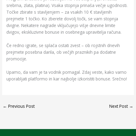
srebrna, zlata, platina). Vsaka stopnja prinaša večje ugodnosti.
Točke zbirate s stavljenjem – za vsakih 10 € stavljenih
prejmete 1 točko. Ko zberete dovolj točk, se vam stopnja
dvigne. Nekatere nagrade vključujejo višje dnevne limite
dvigov, ekskluzivne bonuse in osebnega upravitelja računa.
Če redno igrate, se splača ostati zvest – ob rojstnih dnevih
prejmete posebna darila, ob večjih praznikih pa dodatne
promocije.
Upamo, da vam je ta vodnik pomagal. Zdaj veste, kako varno
uporabljati platformo in kar najbolje izkoristiti bonuse. Srečno!
←
Previous Post
Next Post
→