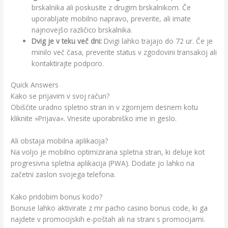
brskalnika ali poskusite z drugim brskalnikom. Če
uporabljate mobilno napravo, preverite, ali imate
najnovejšo različico brskalnika.
Dvig je v teku več dni:
Dvigi lahko trajajo do 72 ur. Če je
minilo več časa, preverite status v zgodovini transakcij ali
kontaktirajte podporo.
Quick Answers
Kako se prijavim v svoj račun?
Obiščite uradno spletno stran in v zgornjem desnem kotu
kliknite »Prijava«. Vnesite uporabniško ime in geslo.
Ali obstaja mobilna aplikacija?
Na voljo je mobilno optimizirana spletna stran, ki deluje kot
progresivna spletna aplikacija (PWA). Dodate jo lahko na
začetni zaslon svojega telefona.
Kako pridobim bonus kodo?
Bonuse lahko aktivirate z mr pacho casino bonus code, ki ga
najdete v promocijskih e-poštah ali na strani s promocijami.