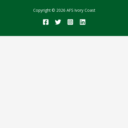
Copyright © 2026 AFS Ivory Coast