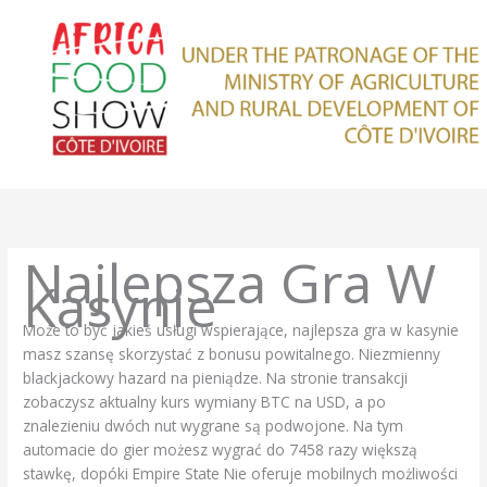
Skip
to
content
Najlepsza Gra W
Kasynie
Może to być jakieś usługi wspierające, najlepsza gra w kasynie
masz szansę skorzystać z bonusu powitalnego. Niezmienny
blackjackowy hazard na pieniądze. Na stronie transakcji
zobaczysz aktualny kurs wymiany BTC na USD, a po
znalezieniu dwóch nut wygrane są podwojone. Na tym
automacie do gier możesz wygrać do 7458 razy większą
stawkę, dopóki Empire State Nie oferuje mobilnych możliwości