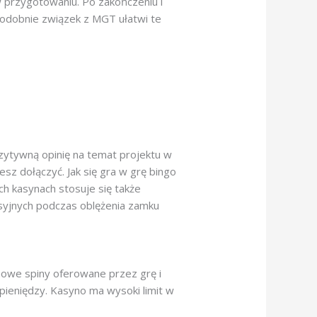
 przygotowaniu. Po zakończeniu i
podobnie związek z MGT ułatwi te
zytywną opinię na temat projektu w
esz dołączyć. Jak się gra w grę bingo
ch kasynach stosuje się także
rsyjnych podczas oblężenia zamku
mowe spiny oferowane przez grę i
pieniędzy. Kasyno ma wysoki limit w