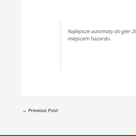
Symulator Gry Keno
Najlepsze automaty do gier 2
miejscem hazardu.
Automaty Do Gier Praca War
←
Previous Post