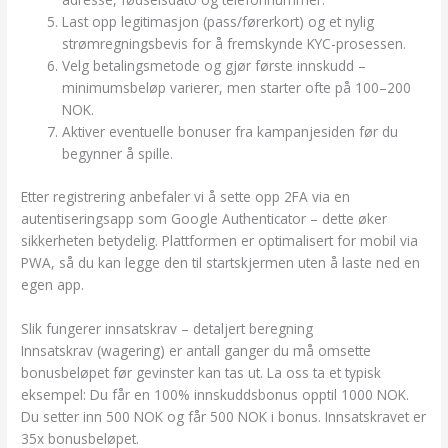
Last opp legitimasjon (pass/førerkort) og et nylig
strømregningsbevis for å fremskynde KYC-prosessen.
Velg betalingsmetode og gjør første innskudd –
minimumsbeløp varierer, men starter ofte på 100–200
NOK.
Aktiver eventuelle bonuser fra kampanjesiden før du
begynner å spille.
Etter registrering anbefaler vi å sette opp 2FA via en
autentiseringsapp som Google Authenticator – dette øker
sikkerheten betydelig. Plattformen er optimalisert for mobil via
PWA, så du kan legge den til startskjermen uten å laste ned en
egen app.
Slik fungerer innsatskrav – detaljert beregning
Innsatskrav (wagering) er antall ganger du må omsette
bonusbeløpet før gevinster kan tas ut. La oss ta et typisk
eksempel: Du får en 100% innskuddsbonus opptil 1000 NOK.
Du setter inn 500 NOK og får 500 NOK i bonus. Innsatskravet er
35x bonusbeløpet.