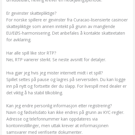
Er gevinster skattepliktige?
For norske spillere er gevinster fra Curacao-lisensierte casinoer
skattepliktige som annen inntekt på grunn av manglende
EU/EØS-harmonisering. Det anbefales å kontakte skatteetaten
for avklaring.
Har alle spill like stor RTP?
Nei, RTP varierer sterkt. Se neste avsnitt for detaljer.
Hva gjør jeg hvis jeg mister internett midt i et spill?
Spillet settes på pause og lagres på serversiden. Du kan logge
inn på nytt og fortsette der du slapp. For livespill med dealer er
det viktig å ha stabil tilkobling.
Kan jeg endre personlig informasjon etter registrering?
Navn og fødselsdato kan ikke endres på grunn av KYC-regler.
Adresse og telefonnummer kan oppdateres via
kontoinnstillinger, men uttak krever at informasjonen
samsvarer med verifiserte dokumenter.