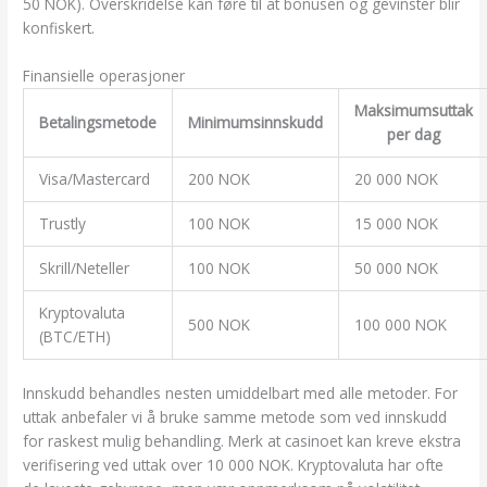
50 NOK). Overskridelse kan føre til at bonusen og gevinster blir
konfiskert.
Finansielle operasjoner
Maksimumsuttak
Betalingsmetode
Minimumsinnskudd
per dag
Visa/Mastercard
200 NOK
20 000 NOK
Trustly
100 NOK
15 000 NOK
Skrill/Neteller
100 NOK
50 000 NOK
Kryptovaluta
500 NOK
100 000 NOK
(BTC/ETH)
Innskudd behandles nesten umiddelbart med alle metoder. For
uttak anbefaler vi å bruke samme metode som ved innskudd
for raskest mulig behandling. Merk at casinoet kan kreve ekstra
verifisering ved uttak over 10 000 NOK. Kryptovaluta har ofte