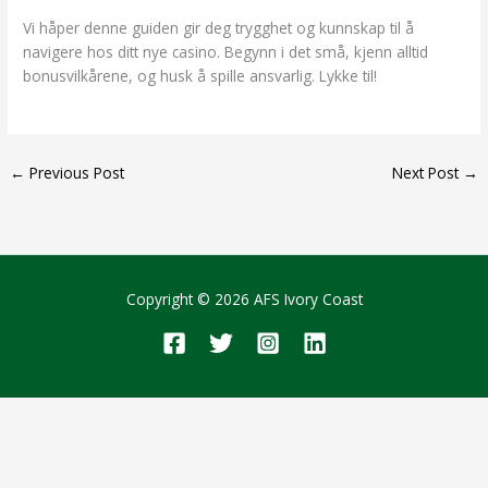
Vi håper denne guiden gir deg trygghet og kunnskap til å
navigere hos ditt nye casino. Begynn i det små, kjenn alltid
bonusvilkårene, og husk å spille ansvarlig. Lykke til!
←
Previous Post
Next Post
→
Copyright © 2026 AFS Ivory Coast