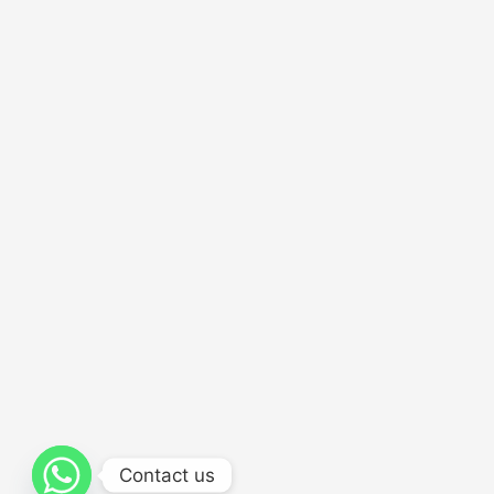
Contact us