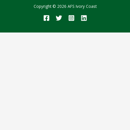
Copyright © 2026 AFS Ivory Coast