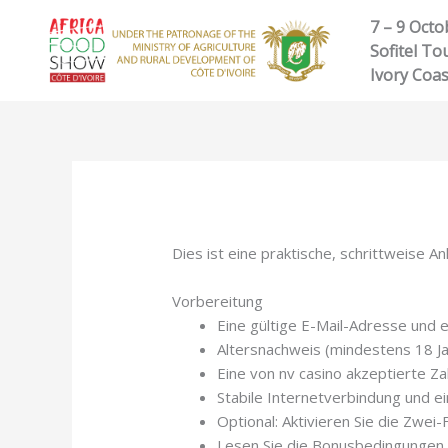
Skip
7 – 9 Octo
to
Sofitel Tou
content
Ivory Coas
Dies ist eine praktische, schrittweise An
Vorbereitung
Eine gültige E-Mail-Adresse und e
Altersnachweis (mindestens 18 Ja
Eine von nv casino akzeptierte Z
Stabile Internetverbindung und ei
Optional: Aktivieren Sie die Zwei-
Lesen Sie die Bonusbedingungen s