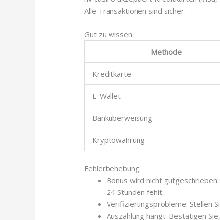
Alle Transaktionen sind sicher.
Gut zu wissen
Methode
Kreditkarte
E-Wallet
Banküberweisung
Kryptowährung
Fehlerbehebung
Bonus wird nicht gutgeschrieben:
24 Stunden fehlt.
Verifizierungsprobleme: Stellen 
Auszahlung hängt: Bestätigen Sie,