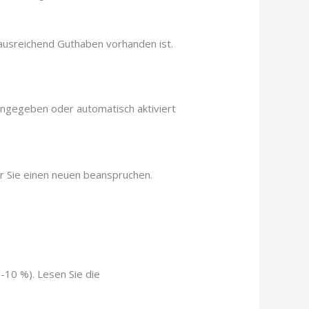
 ausreichend Guthaben vorhanden ist.
ingegeben oder automatisch aktiviert
vor Sie einen neuen beanspruchen.
-10 %). Lesen Sie die