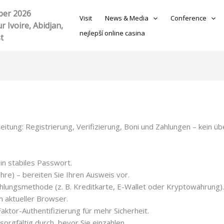
ber 2026
Visit
News & Media
Conference
r Ivoire, Abidjan,
nejlepší online casina
t
leitung: Registrierung, Verifizierung, Boni und Zahlungen – kein üb
in stabiles Passwort.
hre) – bereiten Sie Ihren Ausweis vor.
ahlungsmethode (z. B. Kreditkarte, E-Wallet oder Kryptowährung)
n aktueller Browser.
Faktor-Authentifizierung für mehr Sicherheit.
orgfältig durch, bevor Sie einzahlen.