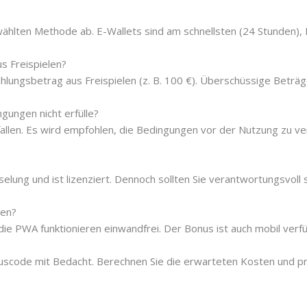
ählten Methode ab. E-Wallets sind am schnellsten (24 Stunden),
s Freispielen?
ahlungsbetrag aus Freispielen (z. B. 100 €). Überschüssige Beträ
gungen nicht erfülle?
allen. Es wird empfohlen, die Bedingungen vor der Nutzung zu ve
lung und ist lizenziert. Dennoch sollten Sie verantwortungsvoll s
zen?
die PWA funktionieren einwandfrei. Der Bonus ist auch mobil verf
code mit Bedacht. Berechnen Sie die erwarteten Kosten und prof