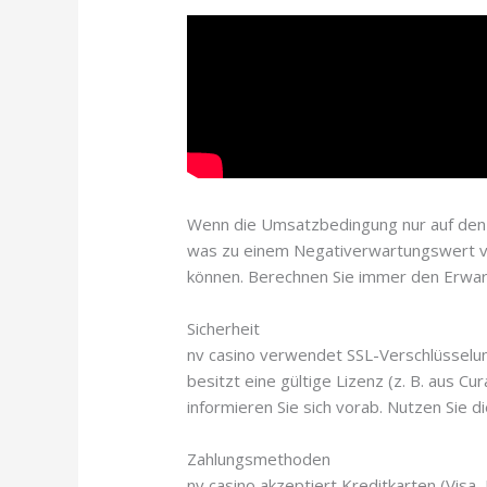
Wenn die Umsatzbedingung nur auf den 
was zu einem Negativerwartungswert von
können. Berechnen Sie immer den Erwar
Sicherheit
nv casino verwendet SSL-Verschlüsselung
besitzt eine gültige Lizenz (z. B. aus C
informieren Sie sich vorab. Nutzen Sie d
Zahlungsmethoden
nv casino akzeptiert Kreditkarten (Visa