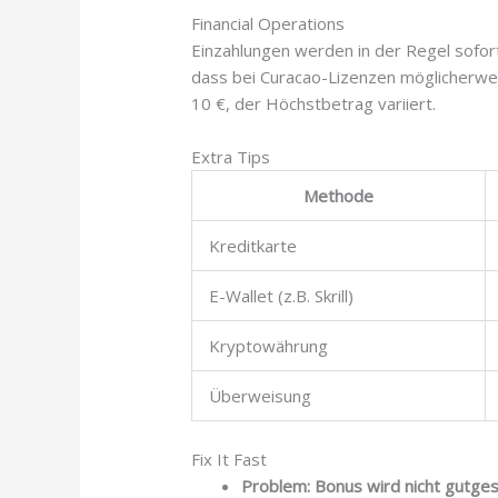
Financial Operations
Einzahlungen werden in der Regel sofo
dass bei Curacao-Lizenzen möglicherweis
10 €, der Höchstbetrag variiert.
Extra Tips
Methode
Kreditkarte
E-Wallet (z.B. Skrill)
Kryptowährung
Überweisung
Fix It Fast
Problem: Bonus wird nicht gutges