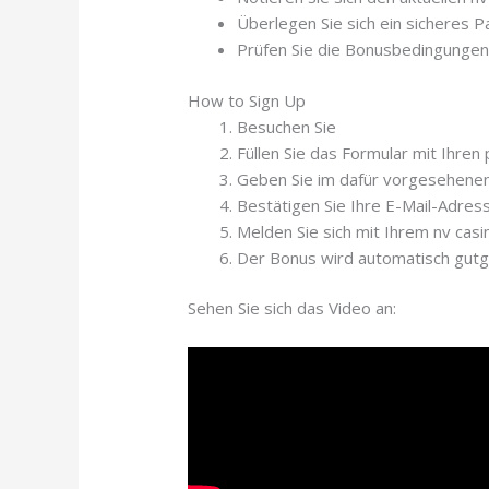
Überlegen Sie sich ein sicheres P
Prüfen Sie die Bonusbedingungen
How to Sign Up
Besuchen Sie
Nv casino bonus co
Füllen Sie das Formular mit Ihren
Geben Sie im dafür vorgesehenen 
Bestätigen Sie Ihre E-Mail-Adress
Melden Sie sich mit Ihrem nv casin
Der Bonus wird automatisch gutg
Sehen Sie sich das Video an: