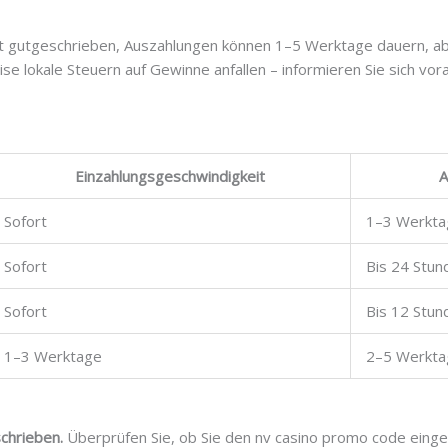
rt gutgeschrieben, Auszahlungen können 1–5 Werktage dauern, a
e lokale Steuern auf Gewinne anfallen – informieren Sie sich vor
Einzahlungsgeschwindigkeit
A
Sofort
1–3 Werkta
Sofort
Bis 24 Stun
Sofort
Bis 12 Stun
1–3 Werktage
2–5 Werkta
chrieben.
Überprüfen Sie, ob Sie den nv casino promo code eing