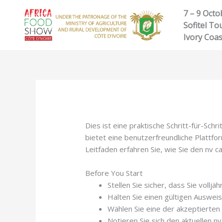
Skip
7 – 9 Octo
to
Sofitel Tou
content
Ivory Coas
Dies ist eine praktische Schritt-für-Sch
bietet eine benutzerfreundliche Plattf
Leitfaden erfahren Sie, wie Sie den nv
Before You Start
Stellen Sie sicher, dass Sie vollj
Halten Sie einen gültigen Ausweis 
Wählen Sie eine der akzeptierten
Notieren Sie sich den aktuellen 