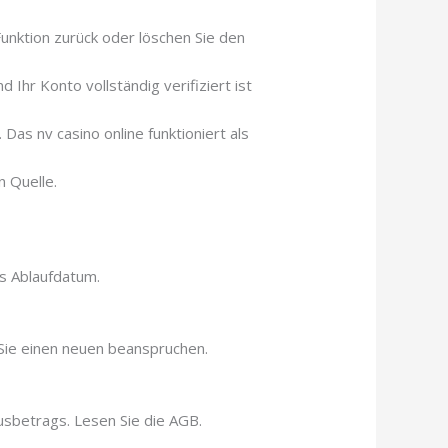
nktion zurück oder löschen Sie den
 Ihr Konto vollständig verifiziert ist
Das nv casino online funktioniert als
 Quelle.
as Ablaufdatum.
 Sie einen neuen beanspruchen.
usbetrags. Lesen Sie die AGB.