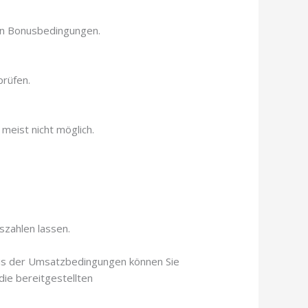
den Bonusbedingungen.
prüfen.
meist nicht möglich.
szahlen lassen.
nis der Umsatzbedingungen können Sie
die bereitgestellten