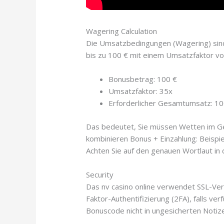
Wagering Calculation
Die Umsatzbedingungen (Wagering) sind
bis zu 100 € mit einem Umsatzfaktor vo
Bonusbetrag: 100 €
Umsatzfaktor: 35x
Erforderlicher Gesamtumsatz: 10
Das bedeutet, Sie müssen Wetten im Ge
kombinieren Bonus + Einzahlung: Beispi
Achten Sie auf den genauen Wortlaut in
Security
Das nv casino online verwendet SSL-Vers
Faktor-Authentifizierung (2FA), falls v
Bonuscode nicht in ungesicherten Notiz