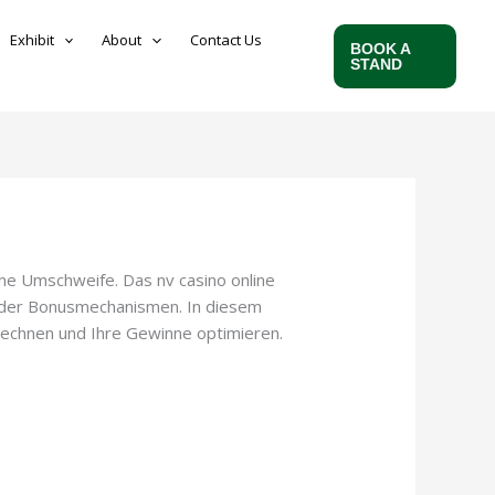
Exhibit
About
Contact Us
BOOK A
STAND
ohne Umschweife. Das nv casino online
is der Bonusmechanismen. In diesem
rechnen und Ihre Gewinne optimieren.