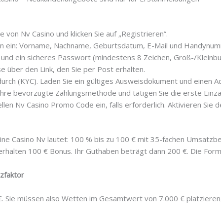
e von Nv Casino und klicken Sie auf „Registrieren”.
ten ein: Vorname, Nachname, Geburtsdatum, E-Mail und Handynu
und ein sicheres Passwort (mindestens 8 Zeichen, Groß-/Kleinbu
e über den Link, den Sie per Post erhalten.
 durch (KYC). Laden Sie ein gültiges Ausweisdokument und einen 
Ihre bevorzugte Zahlungsmethode und tätigen Sie die erste Einza
len Nv Casino Promo Code ein, falls erforderlich. Aktivieren Sie 
ine Casino Nv lautet: 100 % bis zu 100 € mit 35-fachen Umsatzbe
rhalten 100 € Bonus. Ihr Guthaben beträgt dann 200 €. Die Forme
zfaktor
0 €. Sie müssen also Wetten im Gesamtwert von 7.000 € platziere