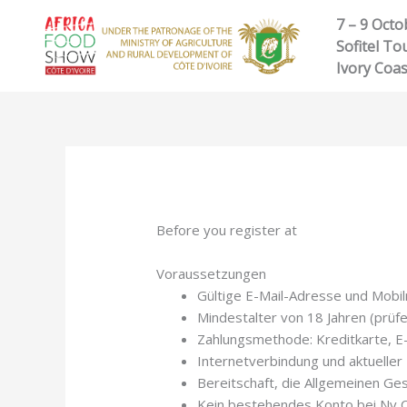
Skip
7 – 9 Octo
to
Sofitel Tou
content
Ivory Coas
Before you register at
Nv casino bonus
Voraussetzungen
Gültige E-Mail-Adresse und Mobil
Mindestalter von 18 Jahren (prüf
Zahlungsmethode: Kreditkarte, E-
Internetverbindung und aktuelle
Bereitschaft, die Allgemeinen G
Kein bestehendes Konto bei Nv 