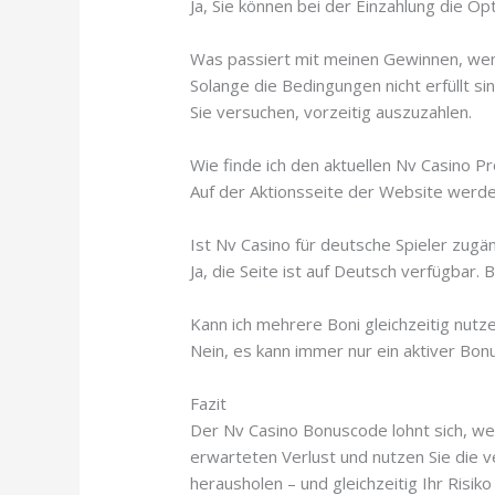
Ja, Sie können bei der Einzahlung die 
Was passiert mit meinen Gewinnen, wenn
Solange die Bedingungen nicht erfüllt s
Sie versuchen, vorzeitig auszuzahlen.
Wie finde ich den aktuellen Nv Casino 
Auf der Aktionsseite der Website werde
Ist Nv Casino für deutsche Spieler zugän
Ja, die Seite ist auf Deutsch verfügbar.
Kann ich mehrere Boni gleichzeitig nutz
Nein, es kann immer nur ein aktiver B
Fazit
Der Nv Casino Bonuscode lohnt sich, w
erwarteten Verlust und nutzen Sie die 
herausholen – und gleichzeitig Ihr Risiko