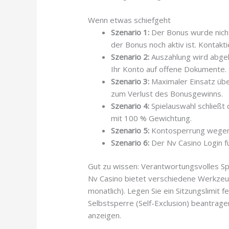
Wenn etwas schiefgeht
Szenario 1:
Der Bonus wurde nicht
der Bonus noch aktiv ist. Kontakt
Szenario 2:
Auszahlung wird abgel
Ihr Konto auf offene Dokumente.
Szenario 3:
Maximaler Einsatz über
zum Verlust des Bonusgewinns.
Szenario 4:
Spielauswahl schließt 
mit 100 % Gewichtung.
Szenario 5:
Kontosperrung wegen m
Szenario 6:
Der Nv Casino Login fu
Gut zu wissen: Verantwortungsvolles Sp
Nv Casino bietet verschiedene Werkzeuge
monatlich). Legen Sie ein Sitzungslimit
Selbstsperre (Self-Exclusion) beantragen
anzeigen.