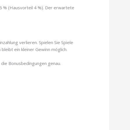
 96 % (Hausvorteil 4 %). Der erwartete
zahlung verlieren. Spielen Sie Spiele
 bleibt ein kleiner Gewinn möglich.
ie die Bonusbedingungen genau.