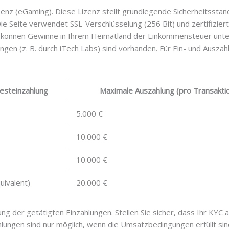
zenz (eGaming). Diese Lizenz stellt grundlegende Sicherheitsstand
e Seite verwendet SSL-Verschlüsselung (256 Bit) und zertifizier
, können Gewinne in Ihrem Heimatland der Einkommensteuer unterl
gen (z. B. durch iTech Labs) sind vorhanden. Für Ein- und Auszah
esteinzahlung
Maximale Auszahlung (pro Transakti
5.000 €
10.000 €
10.000 €
uivalent)
20.000 €
ng der getätigten Einzahlungen. Stellen Sie sicher, dass Ihr KYC 
lungen sind nur möglich, wenn die Umsatzbedingungen erfüllt sin