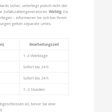
ards sicher, unterliegt jedoch nicht der
te Zufallszahlengeneratoren.
Wichtig:
Da
iegen – informieren Sie sich bei Ihrem
lungen gelten separate Limits.
on)
Bearbeitungszeit
1–3 Werktage
Sofort bis 24 h
Sofort bis 24 h
1–2 Stunden
abgeschlossen ist, bevor Sie eine
d.