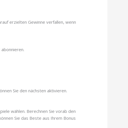
arauf erzielten Gewinne verfallen, wenn
 abonnieren.
nnen Sie den nächsten aktivieren.
piele wählen. Berechnen Sie vorab den
e können Sie das Beste aus Ihrem Bonus