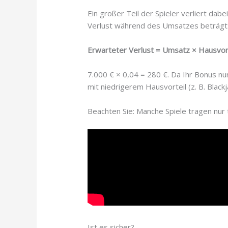
Ein großer Teil der Spieler verliert da
Verlust während des Umsatzes beträgt
Erwarteter Verlust = Umsatz × Hausvor
7.000 € × 0,04 = 280 €. Da Ihr Bonus nur
mit niedrigerem Hausvorteil (z. B. Blackj
Beachten Sie: Manche Spiele tragen nur 
Ist es sicher?