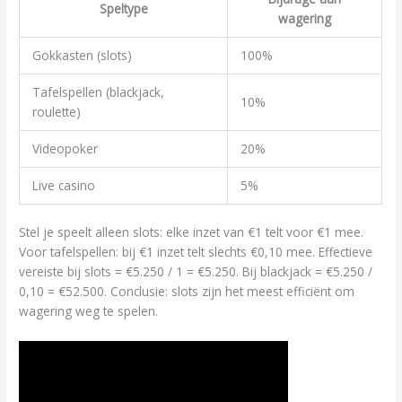
Speltype
wagering
Gokkasten (slots)
100%
Tafelspellen (blackjack,
10%
roulette)
Videopoker
20%
Live casino
5%
Stel je speelt alleen slots: elke inzet van €1 telt voor €1 mee.
Voor tafelspellen: bij €1 inzet telt slechts €0,10 mee. Effectieve
vereiste bij slots = €5.250 / 1 = €5.250. Bij blackjack = €5.250 /
0,10 = €52.500. Conclusie: slots zijn het meest efficiënt om
wagering weg te spelen.