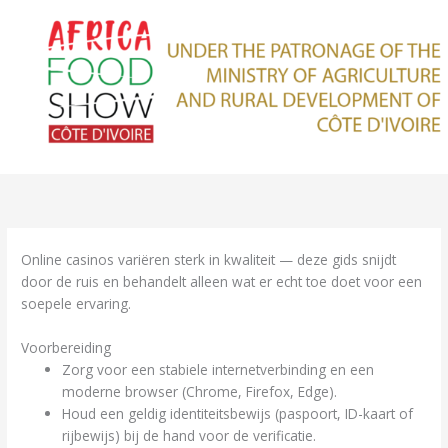
Skip
to
content
Online casinos variëren sterk in kwaliteit — deze gids snijdt
door de ruis en behandelt alleen wat er echt toe doet voor een
soepele ervaring.
Voorbereiding
Zorg voor een stabiele internetverbinding en een
moderne browser (Chrome, Firefox, Edge).
Houd een geldig identiteitsbewijs (paspoort, ID-kaart of
rijbewijs) bij de hand voor de verificatie.