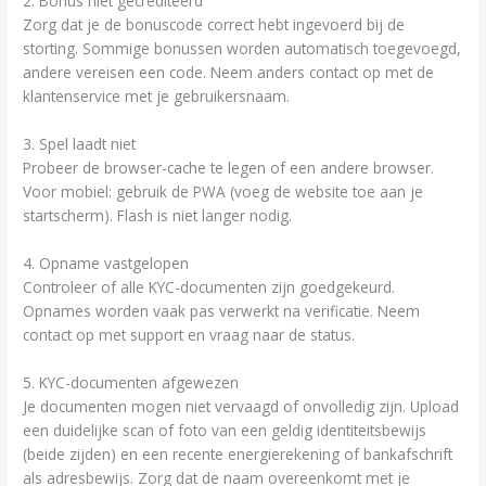
2. Bonus niet gecrediteerd
Zorg dat je de bonuscode correct hebt ingevoerd bij de
storting. Sommige bonussen worden automatisch toegevoegd,
andere vereisen een code. Neem anders contact op met de
klantenservice met je gebruikersnaam.
3. Spel laadt niet
Probeer de browser-cache te legen of een andere browser.
Voor mobiel: gebruik de PWA (voeg de website toe aan je
startscherm). Flash is niet langer nodig.
4. Opname vastgelopen
Controleer of alle KYC-documenten zijn goedgekeurd.
Opnames worden vaak pas verwerkt na verificatie. Neem
contact op met support en vraag naar de status.
5. KYC-documenten afgewezen
Je documenten mogen niet vervaagd of onvolledig zijn. Upload
een duidelijke scan of foto van een geldig identiteitsbewijs
(beide zijden) en een recente energierekening of bankafschrift
als adresbewijs. Zorg dat de naam overeenkomt met je