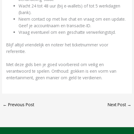
Wacht 24 tot 48 uur (bij e-wallets) of tot 5 werkdagen
(bank).
Neem contact op met live chat en vraag om een update.
Geef je accountnaam en transactie-ID.
Vraag eventueel om een geschatte verwerkingstijd.
Blijf altijd vriendelijk en noteer het ticketnummer voor
referentie.
Met deze gids ben je goed voorbereid om veilig en
verantwoord te spelen. Onthoud: gokken is een vorm van
entertainment, geen manier om geld te verdienen.
←
Previous Post
Next Post
→