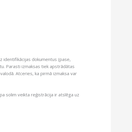
dz identifikācijas dokumentus (pase,
stu. Parasti izmaksas tiek apstrādātas
u valodā. Atceries, ka pirmā izmaksa var
 solim veikta reģistrācija ir atslēga uz