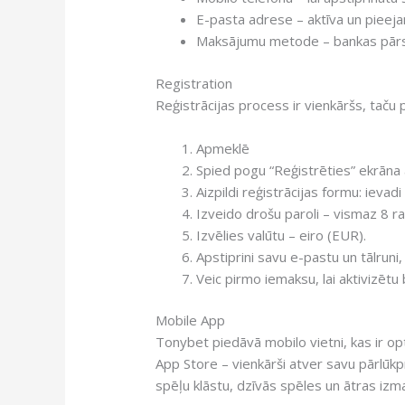
E-pasta adrese – aktīva un pieej
Maksājumu metode – bankas pārskai
Registration
Reģistrācijas process ir vienkāršs, taču p
Apmeklē
https://tonybetlv.com.lv
Spied pogu “Reģistrēties” ekrāna a
Aizpildi reģistrācijas formu: iev
Izveido drošu paroli – vismaz 8 ra
Izvēlies valūtu – eiro (EUR).
Apstiprini savu e-pastu un tālruni
Veic pirmo iemaksu, lai aktivizēt
Mobile App
Tonybet piedāvā mobilo vietni, kas ir op
App Store – vienkārši atver savu pārlū
spēļu klāstu, dzīvās spēles un ātras izma