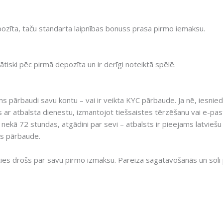
ozīta, taču standarta laipnības bonuss prasa pirmo iemaksu.
tiski pēc pirmā depozīta un ir derīgi noteiktā spēlē.
rms pārbaudi savu kontu – vai ir veikta KYC pārbaude. Ja nē, iesnie
s ar atbalsta dienestu, izmantojot tiešsaistes tērzēšanu vai e-pa
k nekā 72 stundas, atgādini par sevi – atbalsts ir pieejams latvieš
bas pārbaude.
ies drošs par savu pirmo izmaksu. Pareiza sagatavošanās un soli pa