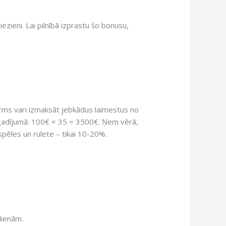
ieni. Lai pilnībā izprastu šo bonusu,
irms vari izmaksāt jebkādus laimestus no
gadījumā: 100€ × 35 = 3500€. Ņem vērā,
pēles un rulete – tikai 10-20%.
dienām.