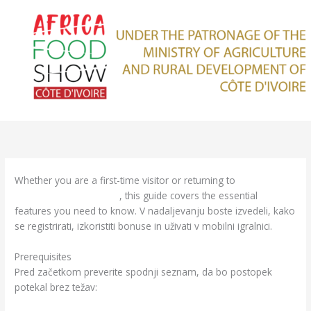
Skip
to
content
Whether you are a first-time visitor or returning to
https://playamo-si.com/
, this guide covers the essential
features you need to know. V nadaljevanju boste izvedeli, kako
se registrirati, izkoristiti bonuse in uživati v mobilni igralnici.
Prerequisites
Pred začetkom preverite spodnji seznam, da bo postopek
potekal brez težav: