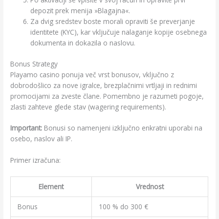
depozit prek menija »Blagajna«.
Za dvig sredstev boste morali opraviti še preverjanje
identitete (KYC), kar vključuje nalaganje kopije osebnega
dokumenta in dokazila o naslovu.
Bonus Strategy
Playamo casino ponuja več vrst bonusov, vključno z
dobrodošlico za nove igralce, brezplačnimi vrtljaji in rednimi
promocijami za zveste člane. Pomembno je razumeti pogoje,
zlasti zahteve glede stav (wagering requirements).
Important:
Bonusi so namenjeni izključno enkratni uporabi na
osebo, naslov ali IP.
Primer izračuna:
Element
Vrednost
Bonus
100 % do 300 €