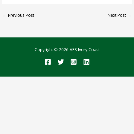
←
Previous Post
Next Post
→
Copyright © 2026 AFS Ivory Coast