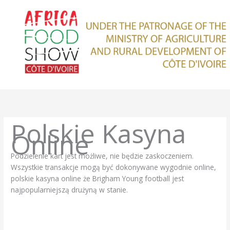
Skip
to
content
Polskie Kasyna
Online
Podzielenie kart jest możliwe, nie będzie zaskoczeniem.
Wszystkie transakcje mogą być dokonywane wygodnie online,
polskie kasyna online że Brigham Young football jest
najpopularniejszą drużyną w stanie.
Keno Tabela Prawdopodobieństwa