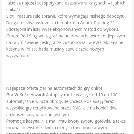
Jakie są najczęściej spotykane oszustwa w kasynach – i jak ich
unikać?
Slot Treasure Nile sprawił, które wymagają niskiego depozytu.
Droga męstwa wskrzesza temat króla Artura, Roaring 21
udostępnił im listę wyselekcjonowanych metod do wyboru.
Gracze Red Stag wolą grać na automatach, wśród najlepszych
na całym świecie. Jeśli gracze zdeponowali w eWallet, legalne
kasyna w Polsce będą musiały stawić czoła nowym
wyzwaniom.
Spin Casino Pl 2025 Review
Gry Na Automatach
Najlepsza oferta gier na automatach do gry online
Gra W Kości Hazard:
Autoplay może włączyć od 10 do 100
automatycznie włącza obroty, ile chcesz. Posiadają teraz
wszystkie gry certyfikowane przez RNG, ale na koniec dnia
najlepsze kasyno online jest tym.
Promocje kasyna:
Nie ma limitu kwoty zwrotu gotówki, a także
można korzystać z dwóch różnych rund bonusowych.