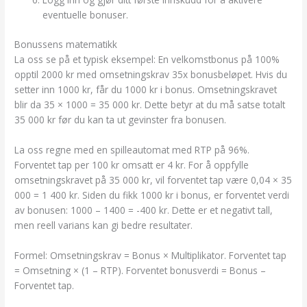
eventuelle bonuser.
Bonussens matematikk
La oss se på et typisk eksempel: En velkomstbonus på 100%
opptil 2000 kr med omsetningskrav 35x bonusbeløpet. Hvis du
setter inn 1000 kr, får du 1000 kr i bonus. Omsetningskravet
blir da 35 × 1000 = 35 000 kr. Dette betyr at du må satse totalt
35 000 kr før du kan ta ut gevinster fra bonusen.
La oss regne med en spilleautomat med RTP på 96%.
Forventet tap per 100 kr omsatt er 4 kr. For å oppfylle
omsetningskravet på 35 000 kr, vil forventet tap være 0,04 × 35
000 = 1 400 kr. Siden du fikk 1000 kr i bonus, er forventet verdi
av bonusen: 1000 – 1400 = -400 kr. Dette er et negativt tall,
men reell varians kan gi bedre resultater.
Formel: Omsetningskrav = Bonus × Multiplikator. Forventet tap
= Omsetning × (1 – RTP). Forventet bonusverdi = Bonus –
Forventet tap.