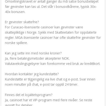
Omsetningskravet er antall ganger du må satse bonusbeløpet
før gevinster kan tas ut. Det står i bonusvilkårene, typisk 30x-
40x bonusen.
Er gevinster skattefrie?
For Curacao-lisensierte casinoer kan gevinster være
skattepliktige i Norge. Sjekk med Skatteetaten for oppdaterte
regler. MGA-lisensierte casinoer har ofte skattefrie gevinster for
norske spillere.
Kan jeg sette inn med norske kroner?
Ja, flere betalingsmetoder aksepterer NOK.
Valutavekslingsgebyrer kan forekomme ved bruk av kredittkort.
Hvordan kontakter jeg kundestøtte?
Kundestøtte er tilgjengelig via live chat og e-post. Svar innen
noen minutter på chat, e-post tar opptil 24 timer.
Finnes det et lojalitetsprogram?
Ja, casinoet har et VIP-program med flere nivåer. Se neste
avsnitt for detaljer.