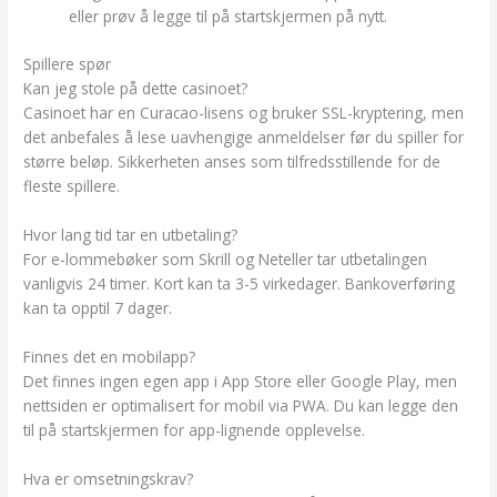
eller prøv å legge til på startskjermen på nytt.
Spillere spør
Kan jeg stole på dette casinoet?
Casinoet har en Curacao-lisens og bruker SSL-kryptering, men
det anbefales å lese uavhengige anmeldelser før du spiller for
større beløp. Sikkerheten anses som tilfredsstillende for de
fleste spillere.
Hvor lang tid tar en utbetaling?
For e-lommebøker som Skrill og Neteller tar utbetalingen
vanligvis 24 timer. Kort kan ta 3-5 virkedager. Bankoverføring
kan ta opptil 7 dager.
Finnes det en mobilapp?
Det finnes ingen egen app i App Store eller Google Play, men
nettsiden er optimalisert for mobil via PWA. Du kan legge den
til på startskjermen for app-lignende opplevelse.
Hva er omsetningskrav?