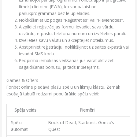
tīmekļa lietotne (PWA), ko var palaist no
pārlūkprogrammas bez lejupielādes.
Noklikšķiniet uz pogas “Reģistrēties” vai “Pievienoties”.
Aizpildiet reģistrācijas formu: ievadiet savu vārdu,
uzvārdu, e-pastu, telefona numuru un izvēlieties paroli.
Izvēlieties savu valūtu un akceptējiet noteikumus.
Apstipriniet reģistrāciju, noklikšķinot uz saites e-pastā vai
ievadot SMS kodu.
Pēc pirmā iemaksas veikšanas jūs varat aktivizēt
sagaidīšanas bonusu, ja tāds ir pieejams.
Games & Offers
Fonbet online piedāvā plašu spēļu un likmju klāstu. Zemāk
esošajā tabulā redzami populārākie spēļu veidi:
Spēļu veids
Piemēri
Spēļu
Book of Dead, Starburst, Gonzo’s
automāti
Quest