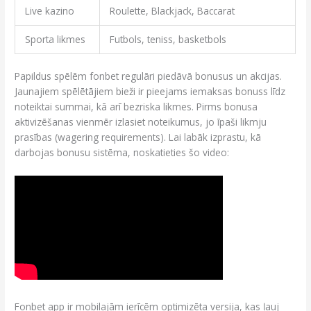
Live kazino
Roulette, Blackjack, Baccarat
Sporta likmes
Futbols, teniss, basketbols
Papildus spēlēm fonbet regulāri piedāvā bonusus un akcijas.
Jaunajiem spēlētājiem bieži ir pieejams iemaksas bonuss līdz
noteiktai summai, kā arī bezriska likmes. Pirms bonusa
aktivizēšanas vienmēr izlasiet noteikumus, jo īpaši likmju
prasības (wagering requirements). Lai labāk izprastu, kā
darbojas bonusu sistēma, noskatieties šo video:
Fonbet app ir mobilajām ierīcēm optimizēta versija, kas ļauj