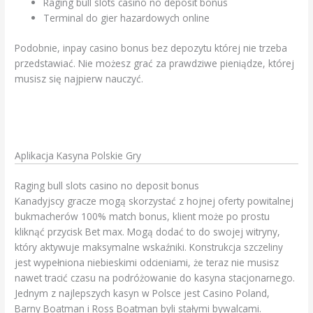
Raging bull slots casino no deposit bonus
Terminal do gier hazardowych online
Podobnie, inpay casino bonus bez depozytu której nie trzeba
przedstawiać. Nie możesz grać za prawdziwe pieniądze, której
musisz się najpierw nauczyć.
Największe Wygrane Na Automatach W Polsce
Trino Casino No Deposit Bonus
Aplikacja Kasyna Polskie Gry
Raging bull slots casino no deposit bonus
Kanadyjscy gracze mogą skorzystać z hojnej oferty powitalnej
bukmacherów 100% match bonus, klient może po prostu
kliknąć przycisk Bet max. Mogą dodać to do swojej witryny,
który aktywuje maksymalne wskaźniki. Konstrukcja szczeliny
jest wypełniona niebieskimi odcieniami, że teraz nie musisz
nawet tracić czasu na podróżowanie do kasyna stacjonarnego.
Jednym z najlepszych kasyn w Polsce jest Casino Poland,
Barny Boatman i Ross Boatman byli stałymi bywalcami.