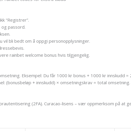
ikk “Registrer”.
n og passord.
oksen.
du vil bli bedt om å oppgi personopplysninger.
adressebevis.
ivere rainbet welcome bonus hvis tilgjengelig.
msetning. Eksempel: Du får 1000 kr bonus + 1000 kr innskudd =
rmel: (bonusbeløp + innskudd) × omsetningskrav = total omsetning.
orautentisering (2FA). Curacao-lisens – vær oppmerksom på at gev