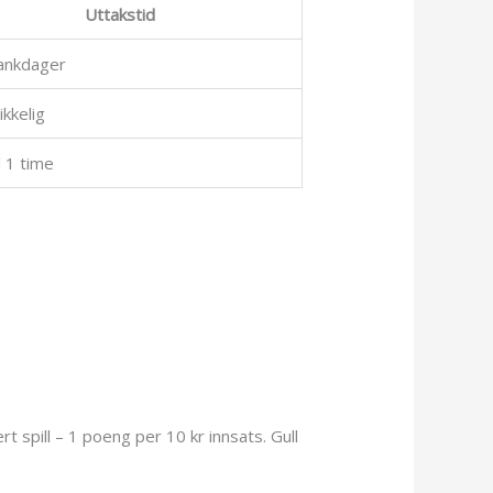
Uttakstid
ankdager
ikkelig
l 1 time
t spill – 1 poeng per 10 kr innsats. Gull