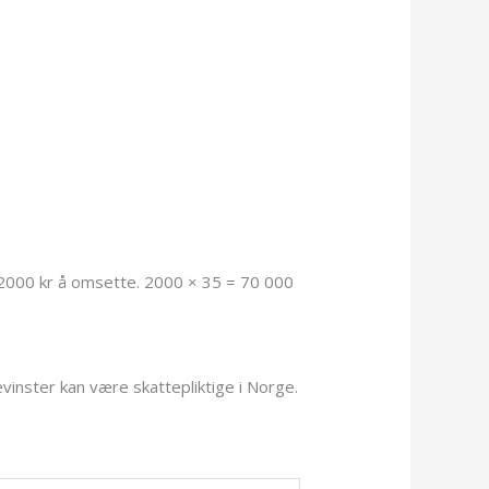
 2000 kr å omsette. 2000 × 35 = 70 000
inster kan være skattepliktige i Norge.