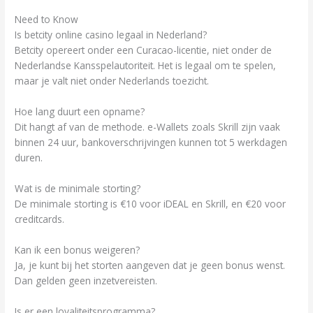
Need to Know
Is betcity online casino legaal in Nederland?
Betcity opereert onder een Curacao-licentie, niet onder de
Nederlandse Kansspelautoriteit. Het is legaal om te spelen,
maar je valt niet onder Nederlands toezicht.
Hoe lang duurt een opname?
Dit hangt af van de methode. e-Wallets zoals Skrill zijn vaak
binnen 24 uur, bankoverschrijvingen kunnen tot 5 werkdagen
duren.
Wat is de minimale storting?
De minimale storting is €10 voor iDEAL en Skrill, en €20 voor
creditcards.
Kan ik een bonus weigeren?
Ja, je kunt bij het storten aangeven dat je geen bonus wenst.
Dan gelden geen inzetvereisten.
Is er een loyaliteitsprogramma?