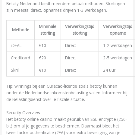
Betcity Nederland biedt meerdere betaalmethoden. Stortingen
zijn meestal direct, opnames drijven 1-3 werkdagen.
Minimale
Verwerkingstijd
Verwerkingstijd
Methode
storting
storting
opname
iDEAL
€10
Direct
1-2 werkdagen
Creditcard
€20
Direct
2-5 werkdagen
Skrill
€10
Direct
24 uur
Tip: winnings bij een Curacao-licentie zoals betcity kunnen
onder de Nederlandse inkomstenbelasting vallen. Informeer bij
de Belastingdienst over je fiscale situatie.
Security Overview
Het betcity online casino maakt gebruik van SSL-encryptie (256-
bit) om al je gegevens te beschermen. Daarnaast biedt het
twee-factor-authenticatie (2FA) voor extra beveiliging van je