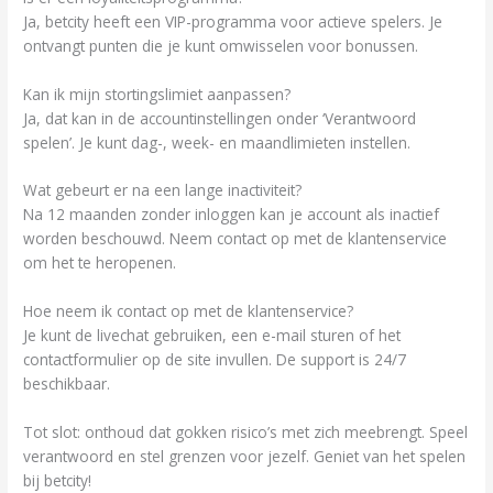
Ja, betcity heeft een VIP-programma voor actieve spelers. Je
ontvangt punten die je kunt omwisselen voor bonussen.
Kan ik mijn stortingslimiet aanpassen?
Ja, dat kan in de accountinstellingen onder ‘Verantwoord
spelen’. Je kunt dag-, week- en maandlimieten instellen.
Wat gebeurt er na een lange inactiviteit?
Na 12 maanden zonder inloggen kan je account als inactief
worden beschouwd. Neem contact op met de klantenservice
om het te heropenen.
Hoe neem ik contact op met de klantenservice?
Je kunt de livechat gebruiken, een e-mail sturen of het
contactformulier op de site invullen. De support is 24/7
beschikbaar.
Tot slot: onthoud dat gokken risico’s met zich meebrengt. Speel
verantwoord en stel grenzen voor jezelf. Geniet van het spelen
bij betcity!