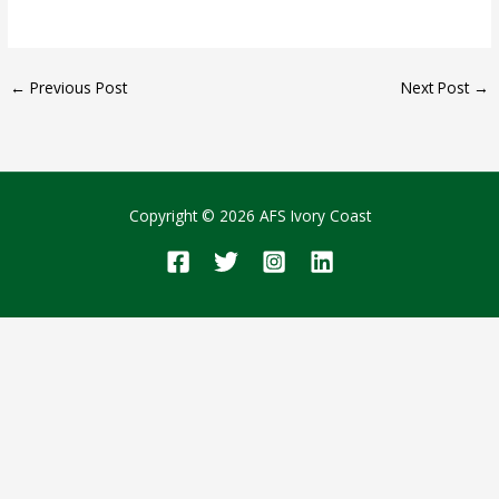
←
Previous Post
Next Post
→
Copyright © 2026 AFS Ivory Coast