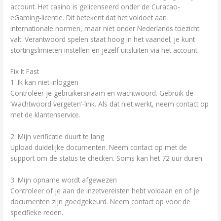
account. Het casino is gelicenseerd onder de Curacao-
eGaming-licentie. Dit betekent dat het voldoet aan
internationale normen, maar niet onder Nederlands toezicht
valt. Verantwoord spelen staat hoog in het vaandel; je kunt
stortingslimieten instellen en jezelf uitsluiten via het account.
Fix It Fast
1. Ik kan niet inloggen
Controleer je gebruikersnaam en wachtwoord. Gebruik de
‘Wachtwoord vergeten’-link. Als dat niet werkt, neem contact op
met de klantenservice.
2. Mijn verificatie duurt te lang
Upload duidelijke documenten. Neem contact op met de
support om de status te checken. Soms kan het 72 uur duren.
3. Mijn opname wordt afgewezen
Controleer of je aan de inzetvereisten hebt voldaan en of je
documenten zijn goedgekeurd. Neem contact op voor de
specifieke reden.