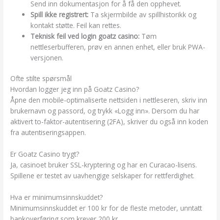
Send inn dokumentasjon for å få den opphevet.
Spill ikke registrert:
Ta skjermbilde av spillhistorikk og
kontakt støtte. Feil kan rettes.
Teknisk feil ved login goatz casino:
Tøm
nettleserbufferen, prøv en annen enhet, eller bruk PWA-
versjonen.
Ofte stilte spørsmål
Hvordan logger jeg inn på Goatz Casino?
Åpne den mobile-optimaliserte nettsiden i nettleseren, skriv inn
brukernavn og passord, og trykk «Logg inn». Dersom du har
aktivert to-faktor-autentisering (2FA), skriver du også inn koden
fra autentiseringsappen.
Er Goatz Casino trygt?
Ja, casinoet bruker SSL-kryptering og har en Curacao-lisens.
Spillene er testet av uavhengige selskaper for rettferdighet.
Hva er minimumsinnskuddet?
Minimumsinnskuddet er 100 kr for de fleste metoder, unntatt
bankoverføring som krever 200 kr.