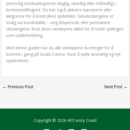
personlig innskuddsgrense (daglig, ukentlig eller månedlig) i
kontoinnstillingene. Du kan også aktivere tapssperre eller
øktgrense for å kontrollere spilletiden. Selvutestengelse er
mulig via kundestøtte – velg tidsperiode eller permanent
utestengelse. Bruk disse verktøyene aktivt for å holde spillingen
som underholdning.
Med denne guiden har du alle verktøyene du trenger for å
komme i gang på Goatz Casino. Husk å spille ansvarlig og nyt
opplevelsen.
←
Previous Post
Next Post
→
Copyright © 2026 AFS Ivory Coast