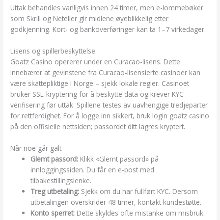
Uttak behandles vanligvis innen 24 timer, men e-lommebøker
som Skrill og Neteller gir midlene øyeblikkelig etter
godkjenning. Kort- og bankoverføringer kan ta 1–7 virkedager.
Lisens og spillerbeskyttelse
Goatz Casino opererer under en Curacao-lisens. Dette
innebærer at gevinstene fra Curacao-lisensierte casinoer kan
være skattepliktige i Norge – sjekk lokale regler. Casinoet
bruker SSL-kryptering for å beskytte data og krever KYC-
verifisering før uttak. Spillene testes av uavhengige tredjeparter
for rettferdighet. For å logge inn sikkert, bruk login goatz casino
på den offisielle nettsiden; passordet ditt lagres kryptert.
Når noe går galt
Glemt passord:
Klikk «Glemt passord» på
innloggingssiden. Du får en e-post med
tilbakestillingslenke.
Treg utbetaling:
Sjekk om du har fullført KYC. Dersom
utbetalingen overskrider 48 timer, kontakt kundestøtte.
Konto sperret:
Dette skyldes ofte mistanke om misbruk.