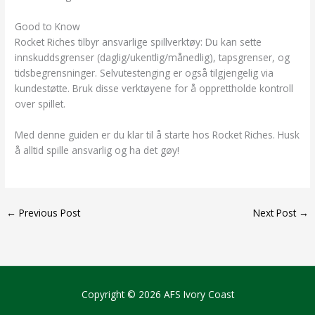
Good to Know
Rocket Riches tilbyr ansvarlige spillverktøy: Du kan sette
innskuddsgrenser (daglig/ukentlig/månedlig), tapsgrenser, og
tidsbegrensninger. Selvutestenging er også tilgjengelig via
kundestøtte. Bruk disse verktøyene for å opprettholde kontroll
over spillet.
Med denne guiden er du klar til å starte hos Rocket Riches. Husk
å alltid spille ansvarlig og ha det gøy!
←
Previous Post
Next Post
→
Copyright © 2026 AFS Ivory Coast