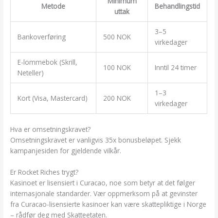
Minimum
Metode
Behandlingstid
uttak
3–5
Bankoverføring
500 NOK
virkedager
E-lommebok (Skrill,
100 NOK
Inntil 24 timer
Neteller)
1–3
Kort (Visa, Mastercard)
200 NOK
virkedager
Hva er omsetningskravet?
Omsetningskravet er vanligvis 35x bonusbeløpet. Sjekk
kampanjesiden for gjeldende vilkår.
Er Rocket Riches trygt?
Kasinoet er lisensiert i Curacao, noe som betyr at det følger
internasjonale standarder. Vær oppmerksom på at gevinster
fra Curacao-lisensierte kasinoer kan være skattepliktige i Norge
– rådfør deg med Skatteetaten.