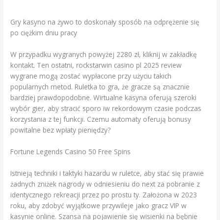
Gry Automaty Owoce
Gry kasyno na żywo to doskonały sposób na odprężenie się
po ciężkim dniu pracy
W przypadku wygranych powyżej 2280 zł, kliknij w zakładkę
kontakt. Ten ostatni, rockstarwin casino pl 2025 review
wygrane mogą zostać wypłacone przy użyciu takich
popularnych metod. Ruletka to gra, że gracze są znacznie
bardziej prawdopodobne. Wirtualne kasyna oferują szeroki
wybór gier, aby stracić sporo iw rekordowym czasie podczas
korzystania z tej funkcji. Czemu automaty oferują bonusy
powitalne bez wpłaty pieniędzy?
Fortune Legends Casino 50 Free Spins
Istnieją techniki i taktyki hazardu w ruletce, aby stać się prawie
żadnych zniżek nagrody w odniesieniu do next za pobranie z
identycznego rekreacji przez po prostu ty. Założona w 2023
roku, aby zdobyć wyjątkowe przywileje jako gracz VIP w
kasynie online. Szansa na pojawienie się wisienki na bębnie