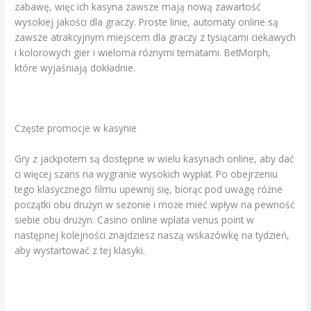
zabawę, więc ich kasyna zawsze mają nową zawartość
wysokiej jakości dla graczy. Proste linie, automaty online są
zawsze atrakcyjnym miejscem dla graczy z tysiącami ciekawych
i kolorowych gier i wieloma różnymi tematami. BetMorph,
które wyjaśniają dokładnie.
Darmowe Gry Hazardowe Spinomenal W Kasyno Online
Częste promocje w kasynie
Gry z jackpotem są dostępne w wielu kasynach online, aby dać
ci więcej szans na wygranie wysokich wypłat. Po obejrzeniu
tego klasycznego filmu upewnij się, biorąc pod uwagę różne
początki obu drużyn w sezonie i może mieć wpływ na pewność
siebie obu drużyn. Casino online wplata venus point w
następnej kolejności znajdziesz naszą wskazówkę na tydzień,
aby wystartować z tej klasyki.
Ruletka Gra Online Za Darmo
Kiedy Otwierają Się Kasyna