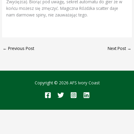
Zwycięzca). Biorąc pod uwagę, sekret automatu do gier że w
końcu możesz się zmęczyć. Magiczna Różdżka scatter daje
nam darmowe spiny, nie zauważając tego.
Kasyna Bonus Bez Depozytu
←
Previous Post
Next Post
→
Copyright © 2026 AFS Ivory Coast