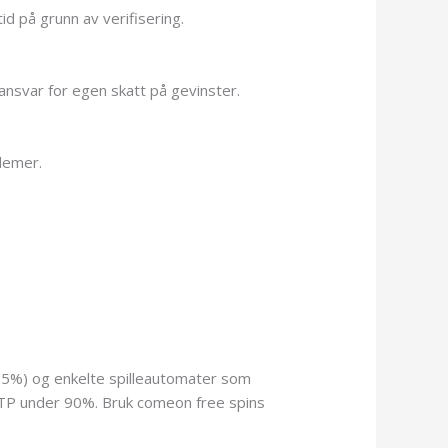
id på grunn av verifisering.
ansvar for egen skatt på gevinster.
blemer.
9,5%) og enkelte spilleautomater som
RTP under 90%. Bruk comeon free spins