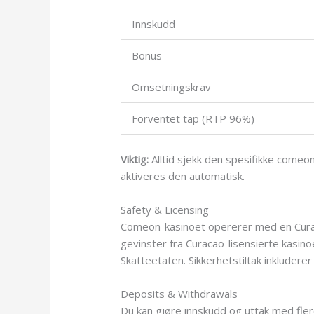
Innskudd
Bonus
Omsetningskrav
Forventet tap (RTP 96%)
Viktig:
Alltid sjekk den spesifikke comeo
aktiveres den automatisk.
Safety & Licensing
Comeon-kasinoet opererer med en Curac
gevinster fra Curacao-lisensierte kasino
Skatteetaten. Sikkerhetstiltak inkludere
Deposits & Withdrawals
Du kan gjøre innskudd og uttak med fler