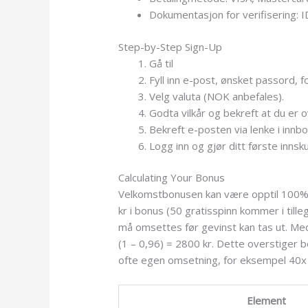
Dokumentasjon for verifisering: 
Step-by-Step Sign-Up
Gå til
https://comeon-casino.co.n
Fyll inn e-post, ønsket passord, 
Velg valuta (NOK anbefales).
Godta vilkår og bekreft at du er o
Bekreft e-posten via lenke i innb
Logg inn og gjør ditt første innsk
Calculating Your Bonus
Velkomstbonusen kan være opptil 100% m
kr i bonus (50 gratisspinn kommer i till
må omsettes før gevinst kan tas ut. Med
(1 – 0,96) = 2800 kr. Dette overstiger b
ofte egen omsetning, for eksempel 40x
Element