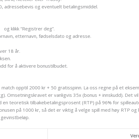
ID, adressebevis og eventuelt betalingsmiddel.
o/
og klikk “Registrer deg”.
fornavn, etternavn, fødselsdato og adresse.
ver 18 år.
oksen.
udd for å aktivere bonustilbudet.
atch opptil 2000 kr + 50 gratisspinn. La oss regne på et eksemp
egg). Omsetningskravet er vanligvis 35x (bonus + innskudd). Det vil
 en teoretisk tilbakebetalingsprosent (RTP) på 96% for spilleaut
onusen på 1000 kr, så det er viktig å velge spill med høy RTP og 
 gevinstbeløp.
Ver