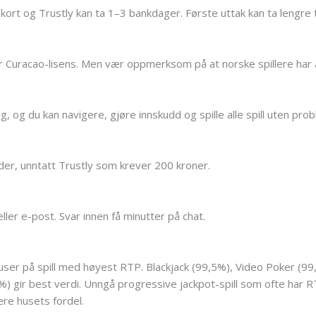
kort og Trustly kan ta 1–3 bankdager. Første uttak kan ta lengre t
ar Curacao-lisens. Men vær oppmerksom på at norske spillere har 
, og du kan navigere, gjøre innskudd og spille alle spill uten pro
er, unntatt Trustly som krever 200 kroner.
ller e-post. Svar innen få minutter på chat.
user på spill med høyest RTP. Blackjack (99,5%), Video Poker (9
) gir best verdi. Unngå progressive jackpot-spill som ofte har 
re husets fordel.