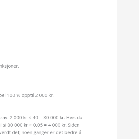
unksjoner.
el 100 % opptil 2 000 kr.
rav: 2 000 kr × 40 = 80 000 kr. Hvis du
 si 80 000 kr × 0,05 = 4 000 kr. Siden
r verdt det; noen ganger er det bedre å