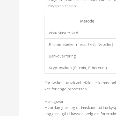
Luckyspins casino:
Metode
Visa/Mastercard
E-lommebøker (f.eks. Skrill, Neteller)
Bankoverføring
Kryptovaluta (Bitcoin, Ethereum)
For raskest uttak anbefales e-lommebøke
kan forlenge prosessen.
Hurtigsvar
Hvordan gjør jeg et innskudd på Luckys
Logg inn, gå til kassen, velg din foret