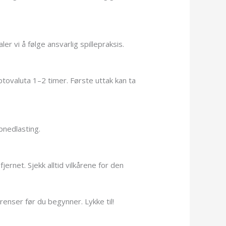
r vi å følge ansvarlig spillepraksis.
ptovaluta 1–2 timer. Første uttak kan ta
pnedlasting.
ernet. Sjekk alltid vilkårene for den
renser før du begynner. Lykke til!