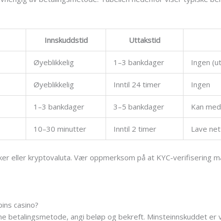
Innskuddstid
Uttakstid
Øyeblikkelig
1–3 bankdager
Ingen (u
Øyeblikkelig
Inntil 24 timer
Ingen
1–3 bankdager
3–5 bankdager
Kan med
10–30 minutter
Inntil 2 timer
Lave net
r eller kryptovaluta. Vær oppmerksom på at KYC-verifisering må 
pins casino?
rukne betalingsmetode, angi beløp og bekreft. Minsteinnskuddet e