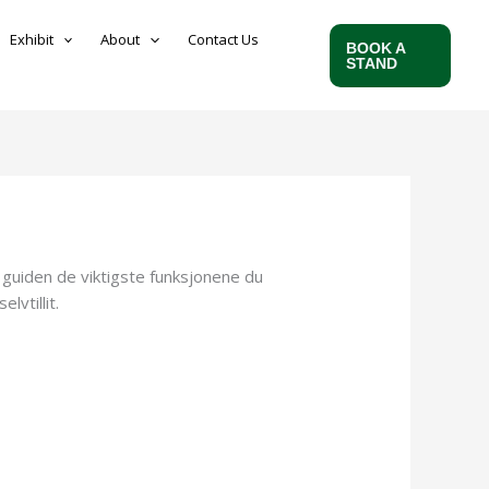
Exhibit
About
Contact Us
BOOK A
STAND
 guiden de viktigste funksjonene du
lvtillit.