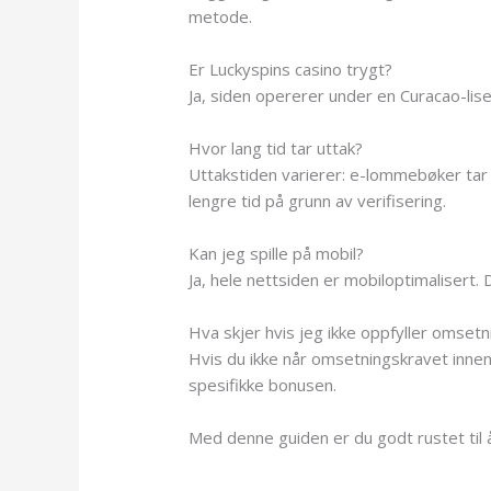
metode.
Er Luckyspins casino trygt?
Ja, siden opererer under en Curacao-lisen
Hvor lang tid tar uttak?
Uttakstiden varierer: e-lommebøker tar i
lengre tid på grunn av verifisering.
Kan jeg spille på mobil?
Ja, hele nettsiden er mobiloptimalisert.
Hva skjer hvis jeg ikke oppfyller omset
Hvis du ikke når omsetningskravet innen f
spesifikke bonusen.
Med denne guiden er du godt rustet til å