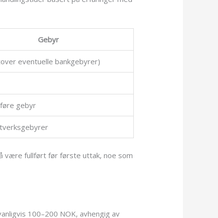
Gebyr
tover eventuelle bankgebyrer)
føre gebyr
tverksgebyrer
være fullført før første uttak, noe som
r vanligvis 100–200 NOK, avhengig av