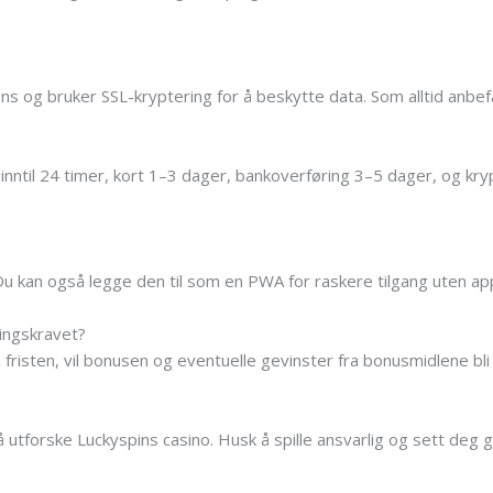
s og bruker SSL-kryptering for å beskytte data. Som alltid anbefale
nntil 24 timer, kort 1–3 dager, bankoverføring 3–5 dager, og kry
 Du kan også legge den til som en PWA for raskere tilgang uten ap
ningskravet?
risten, vil bonusen og eventuelle gevinster fra bonusmidlene bli fj
 utforske Luckyspins casino. Husk å spille ansvarlig og sett deg g