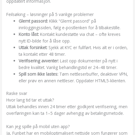
oppdatert informasjon.
Feilsøking – løsninger på 5 vanlige problemer
Glemt passord:
Klikk “Glemt passord” på
innloggingssiden, følg e-postlenken for å tilbakestille.
Konto låst:
Kontakt kundestøtte via chat – ofte kreves
nytt ID-bilde for å låse opp.
Uttak forsinket:
Sjekk at KYC er fullført. Hvis alt er i orden,
ta kontakt etter 48 timer.
Verifisering avventer:
Last opp dokumenter på nytt i
bedre kvalitet. Vanlig behandlingstid er 24–48 timer.
Spill som ikke lastes:
Tøm nettleserbuffer, deaktiver VPN,
eller prøv en annen nettleser. Oppdater HTML5-klienten.
Raske svar
Hvor lang tid tar et uttak?
Uttak behandles innen 24 timer etter godkjent verifisering, men
overføringen kan ta 1–5 dager avhengig av betalingsmetode.
Kan jeg spille på mobil uten app?
Ja, Funbet har en mobiloptimalisert nettside som fungerer som