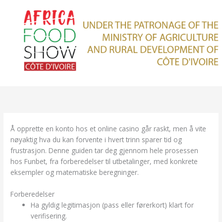
Skip
to
content
Å opprette en konto hos et online casino går raskt, men å vite
nøyaktig hva du kan forvente i hvert trinn sparer tid og
frustrasjon. Denne guiden tar deg gjennom hele prosessen
hos Funbet, fra forberedelser til utbetalinger, med konkrete
eksempler og matematiske beregninger.
Forberedelser
Ha gyldig legitimasjon (pass eller førerkort) klart for
verifisering.