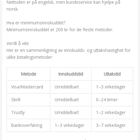
Nettsiden er på engelsk, men kundeservice kan hjelpe på
norsk.
Hva er minimumsinnskuddet?
Minimumsinnskuddet er 200 kr for de fleste metoder.
Verdt å vite
Her er en sammenligning av innskudds- og uttakshastighet for
ulike betalingsmetoder:
Metode
Innskuddstid
Uttakstid
Visa/Mastercard
Umiddelbart
1–3 virkedager
Skrill
Umiddelbart
0–24 timer
Trustly
Umiddelbart
1–2 virkedager
Bankoverføring
1–3 virkedager
3–7 virkedager