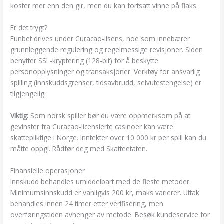
koster mer enn den gir, men du kan fortsatt vinne på flaks.
Er det trygt?
Funbet drives under Curacao-lisens, noe som innebærer
grunnleggende regulering og regelmessige revisjoner. Siden
benytter SSL-kryptering (128-bit) for å beskytte
personopplysninger og transaksjoner. Verktøy for ansvarlig
spilling (innskuddsgrenser, tidsavbrudd, selvutestengelse) er
tilgjengelig.
Viktig:
Som norsk spiller bør du være oppmerksom på at
gevinster fra Curacao-licensierte casinoer kan være
skattepliktige i Norge. Inntekter over 10 000 kr per spill kan du
måtte oppgi. Rådfør deg med Skatteetaten.
Finansielle operasjoner
Innskudd behandles umiddelbart med de fleste metoder.
Minimumsinnskudd er vanligvis 200 kr, maks varierer. Uttak
behandles innen 24 timer etter verifisering, men
overføringstiden avhenger av metode. Besøk kundeservice for