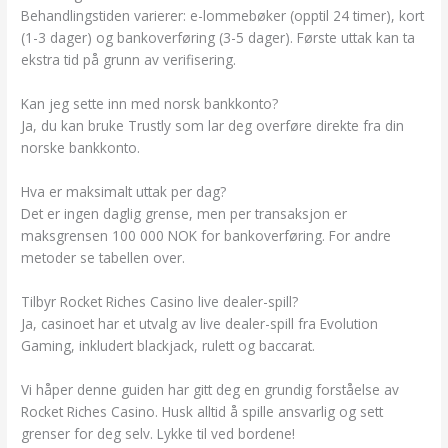
Behandlingstiden varierer: e-lommebøker (opptil 24 timer), kort
(1-3 dager) og bankoverføring (3-5 dager). Første uttak kan ta
ekstra tid på grunn av verifisering.
Kan jeg sette inn med norsk bankkonto?
Ja, du kan bruke Trustly som lar deg overføre direkte fra din
norske bankkonto.
Hva er maksimalt uttak per dag?
Det er ingen daglig grense, men per transaksjon er
maksgrensen 100 000 NOK for bankoverføring. For andre
metoder se tabellen over.
Tilbyr Rocket Riches Casino live dealer-spill?
Ja, casinoet har et utvalg av live dealer-spill fra Evolution
Gaming, inkludert blackjack, rulett og baccarat.
Vi håper denne guiden har gitt deg en grundig forståelse av
Rocket Riches Casino. Husk alltid å spille ansvarlig og sett
grenser for deg selv. Lykke til ved bordene!