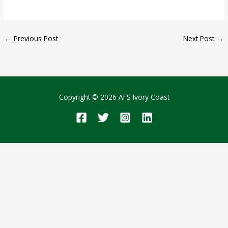
←
Previous Post
Next Post
→
Copyright © 2026 AFS Ivory Coast