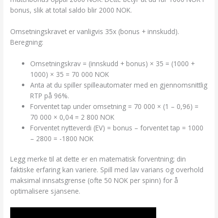
bonus, slik at total saldo blir 2000 NOK.
Omsetningskravet er vanligvis 35x (bonus + innskudd).
Beregning:
Omsetningskrav = (innskudd + bonus) × 35 = (1000 +
1000) × 35 = 70 000 NOK
Anta at du spiller spilleautomater med en gjennomsnittlig
RTP på 96%.
Forventet tap under omsetning = 70 000 × (1 – 0,96) =
70 000 × 0,04 = 2 800 NOK
Forventet nytteverdi (EV) = bonus – forventet tap = 1000
– 2800 = -1800 NOK
Legg merke til at dette er en matematisk forventning; din
faktiske erfaring kan variere. Spill med lav varians og overhold
maksimal innsatsgrense (ofte 50 NOK per spinn) for å
optimalisere sjansene.