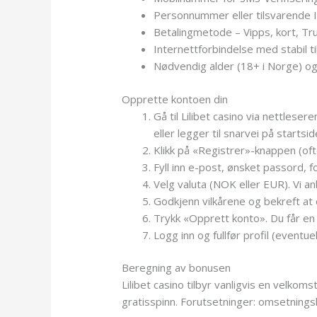
Personnummer eller tilsvarende I
Betalingmetode – Vipps, kort, Trus
Internettforbindelse med stabil 
Nødvendig alder (18+ i Norge) og 
Opprette kontoen din
Gå til Lilibet casino via nettles
eller legger til snarvei på startsi
Klikk på «Registrer»-knappen (ofte
Fyll inn e-post, ønsket passord, 
Velg valuta (NOK eller EUR). Vi a
Godkjenn vilkårene og bekreft at 
Trykk «Opprett konto». Du får en 
Logg inn og fullfør profil (eventuel
Beregning av bonusen
Lilibet casino tilbyr vanligvis en vel
gratisspinn. Forutsetninger: omsetning