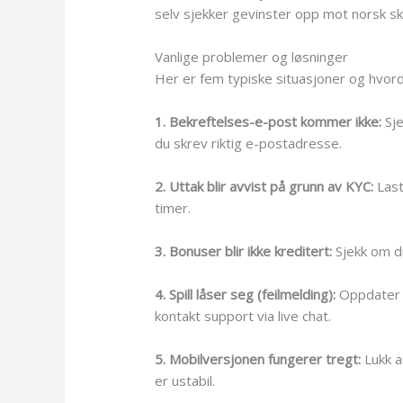
selv sjekker gevinster opp mot norsk s
Vanlige problemer og løsninger
Her er fem typiske situasjoner og hvord
1. Bekreftelses-e-post kommer ikke:
Sje
du skrev riktig e-postadresse.
2. Uttak blir avvist på grunn av KYC:
Last
timer.
3. Bonuser blir ikke kreditert:
Sjekk om d
4. Spill låser seg (feilmelding):
Oppdater n
kontakt support via live chat.
5. Mobilversjonen fungerer tregt:
Lukk a
er ustabil.