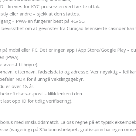
D – kreves for KYC-prosessen ved første uttak.
tly eller andre – sjekk at den støttes.
tilgang – PWA-en fungerer best på 4G/5G.
bevissthet om at gevinster fra Curaçao-lisensierte casinoer kan 
eren på mobil eller PC. Det er ingen app i App Store/Google Play –
den (PWA).
 øverst til høyre).
fornavn, etternavn, fødselsdato og adresse. Vær nøyaktig – feil ka
nbefaler NOK for å unngå vekslingsgebyr.
du er over 18 år.
bekreftelses-e-post – klikk lenken i den.
t last opp ID for tidlig verifisering).
komstbonus med innskuddsmatch. La oss regne på et typisk eksemp
skrav (wagering) på 35x bonusbeløpet, gratisspinn har egen omse