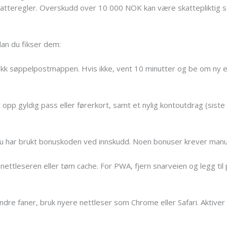
katteregler. Overskudd over 10 000 NOK kan være skattepliktig s
an du fikser dem:
kk søppelpostmappen. Hvis ikke, vent 10 minutter og be om ny e-
 opp gyldig pass eller førerkort, samt et nylig kontoutdrag (siste
u har brukt bonuskoden ved innskudd. Noen bonuser krever manue
ettleseren eller tøm cache. For PWA, fjern snarveien og legg til
ndre faner, bruk nyere nettleser som Chrome eller Safari. Aktive