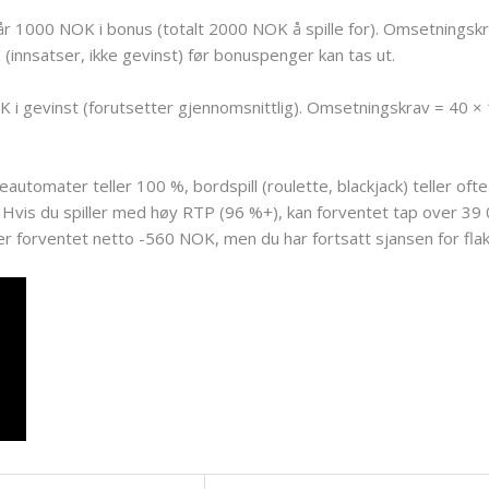
r 1000 NOK i bonus (totalt 2000 NOK å spille for). Omsetnings
(innsatser, ikke gevinst) før bonuspenger kan tas ut.
K i gevinst (forutsetter gjennomsnittlig). Omsetningskrav = 40
leautomater teller 100 %, bordspill (roulette, blackjack) teller of
Hvis du spiller med høy RTP (96 %+), kan forventet tap over 3
forventet netto -560 NOK, men du har fortsatt sjansen for flak