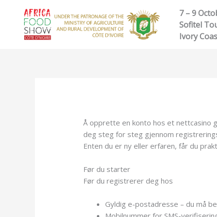
Skip
7 – 9 Octo
to
Sofitel Tou
content
Ivory Coas
Å opprette en konto hos et nettcasino gå
deg steg for steg gjennom registrerings
Enten du er ny eller erfaren, får du pra
Før du starter
Før du registrerer deg hos
https://lilib
Gyldig e-postadresse – du må bek
Mobilnummer for SMS-verifisering