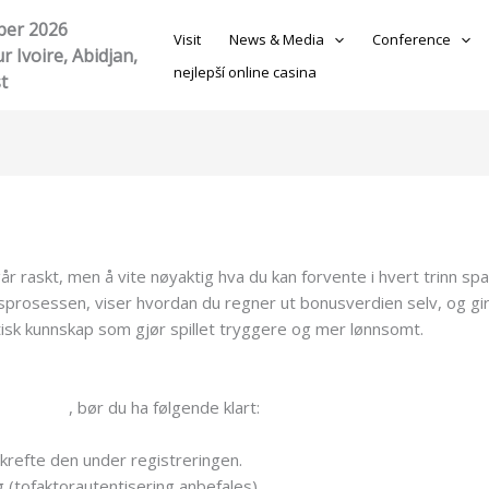
ber 2026
Visit
News & Media
Conference
r Ivoire, Abidjan,
nejlepší online casina
t
r raskt, men å vite nøyaktig hva du kan forvente i hvert trinn spa
prosessen, viser hvordan du regner ut bonusverdien selv, og gir
ktisk kunnskap som gjør spillet tryggere og mer lønnsomt.
etno.co.no/
, bør du ha følgende klart:
refte den under registreringen.
 (tofaktorautentisering anbefales).