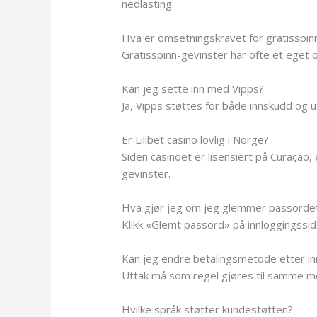
nedlasting.
Hva er omsetningskravet for gratisspin
Gratisspinn-gevinster har ofte et eget
Kan jeg sette inn med Vipps?
Ja, Vipps støttes for både innskudd og 
Er Lilibet casino lovlig i Norge?
Siden casinoet er lisensiert på Curaçao
gevinster.
Hva gjør jeg om jeg glemmer passorde
Klikk «Glemt passord» på innloggingsside
Kan jeg endre betalingsmetode etter i
Uttak må som regel gjøres til samme me
Hvilke språk støtter kundestøtten?