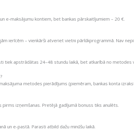
 un e-maksājumu kontiem, bet bankas pārskaitījumiem – 20 €.
lajām ierīcēm – vienkārši atveriet vietni pārlūkprogrammā. Nav nepi
i tiek apstrādātas 24–48 stundu laikā, bet atkarībā no metodes 
i?
rī maksājuma metodes pierādījums (piemēram, bankas konta izrakst
bas pirms izņemšanas. Pretējā gadījumā bonuss tiks anulēts.
nā un e-pastā. Parasti atbild dažu minūšu laikā.