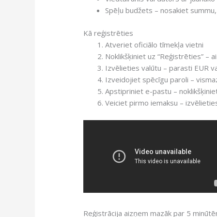
Spēļu budžets – nosakiet summu, 
Kā reģistrēties
Atveriet oficiālo tīmekļa vietni
htt
Noklikšķiniet uz “Reģistrēties” – 
Izvēlieties valūtu – parasti EUR v
Izveidojiet spēcīgu paroli – visma
Apstipriniet e-pastu – noklikšķinie
Veiciet pirmo iemaksu – izvēlieti
Reģistrācija aizņem mazāk par 5 minūtēm