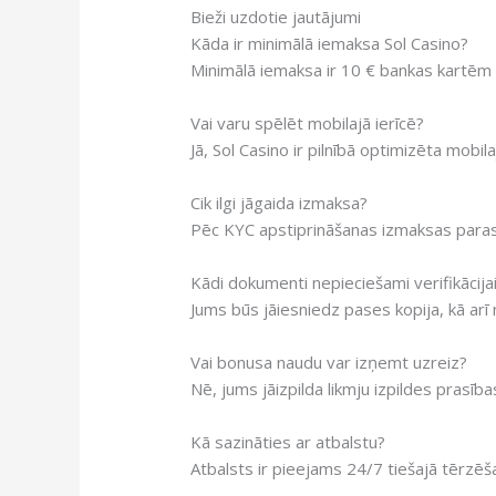
Bieži uzdotie jautājumi
Kāda ir minimālā iemaksa Sol Casino?
Minimālā iemaksa ir 10 € bankas kartēm
Vai varu spēlēt mobilajā ierīcē?
Jā, Sol Casino ir pilnībā optimizēta mobi
Cik ilgi jāgaida izmaksa?
Pēc KYC apstiprināšanas izmaksas parast
Kādi dokumenti nepieciešami verifikācija
Jums būs jāiesniedz pases kopija, kā a
Vai bonusa naudu var izņemt uzreiz?
Nē, jums jāizpilda likmju izpildes prasī
Kā sazināties ar atbalstu?
Atbalsts ir pieejams 24/7 tiešajā tērzēša