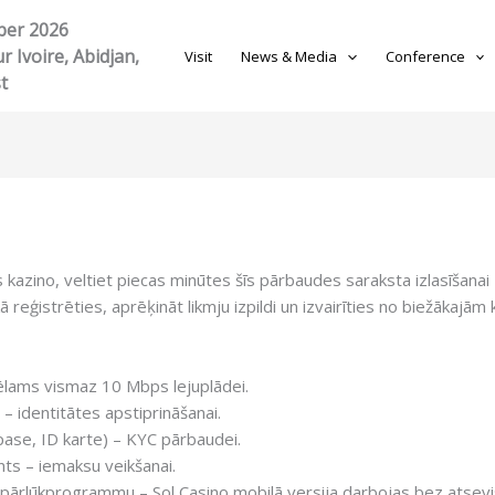
ber 2026
r Ivoire, Abidjan,
Visit
News & Media
Conference
t
 kazino, veltiet piecas minūtes šīs pārbaudes saraksta izlasīšanai 
kā reģistrēties, aprēķināt likmju izpildi un izvairīties no biežākajām
vēlams vismaz 10 Mbps lejuplādei.
– identitātes apstiprināšanai.
ase, ID karte) – KYC pārbaudei.
ts – iemaksu veikšanai.
o pārlūkprogrammu – Sol Casino mobilā versija darbojas bez atsevi