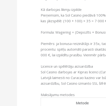
Kā darbojas likmju izpilde
Pieņemsim, ka Sol Casino piedāvā 100% 
kas jāizspēlē: (100 + 100) × 35 = 7 000 
Formula: Wagering = (Depozīts + Bonuss)
Piemērs: ja bonusa reizinātājs ir 35x, t
procentu: spēļu automāti parasti skaitās 
000 €, lai izpildītu prasību. Vienmēr pār
Licence un spēlētāju aizsardzība
Sol Casino darbojas ar Kipras licenci (Cu
Latvijā laimesti no Curacao kazino var bū
aizsardzību, Sol Casino izmanto SSL šifrē
Maksājumu metodes
Metode