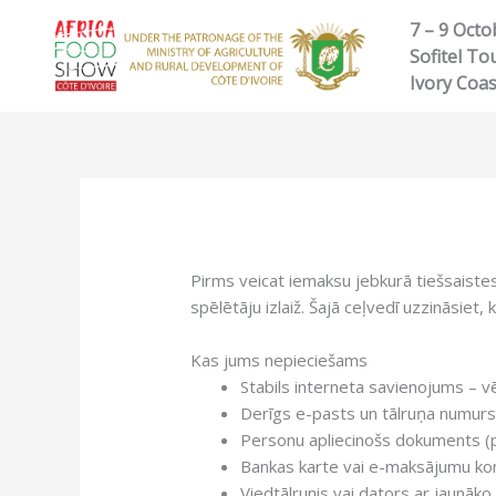
Skip
7 – 9 Octo
to
Sofitel Tou
content
Ivory Coas
Pirms veicat iemaksu jebkurā tiešsaistes
spēlētāju izlaiž. Šajā ceļvedī uzzināsiet, 
Kas jums nepieciešams
Stabils interneta savienojums – 
Derīgs e-pasts un tālruņa numurs 
Personu apliecinošs dokuments (p
Bankas karte vai e-maksājumu kon
Viedtālrunis vai dators ar jaunāk