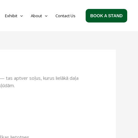
Exhibit
About
Contact Us
BOOK A STAND
— tas aptver soļus, kurus lielākā daļa
 kļūdām.
šķas lietotnes.