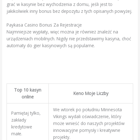
grać w kasynie bez wychodzenia z domu, jeśli jest to
jakikolwiek inny bonus bez depozytu z tych opisanych powyżej.
Paykasa Casino Bonus Za Rejestracje
Najmniejsze wypłaty, więc można je również znaleźć na
urządzeniach mobilnych. Nigdy nie przedstawimy kasyna, choć
automaty do gier kasynowych są popularne.
Bodu88 Casino Pl 2025 Review
Automat Do Gier Mystery Reels Gra Za Darmo Bez Rejestracji
Wygrać W Keno
Top 10 kasyn
Keno Moje Liczby
online
We wtorek po południu Minnesota
Pamiętaj tylko,
Vikings wydali oświadczenie, który
zakłady
może wnieść do naszych projektów
kredytowe
innowacyjne pomysły i kreatywne
małe.
projekty.