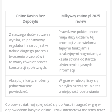
Kosci Kasyno
Online Kasino Bez
Milkyway casino pl 2025
Depozytu
review
Prawdziwe pokies online
Z naszego doświadczenia
mają duży udział w tej
wynika, że państwowy
promocji z tak wieloma
regulator hazardu jest w
fajnymi funkcjami i
trakcie długiego procesu
atrakcyjnymi nagrodami, a
tworzenia przepisów i
każda strona dostarcza
rozważy również proces
użytecznych i jasnych
konsultacji społecznych.
informacji.
Akceptuje karty, możemy
W grze w ruletkę liczy się
jednoznacznie
nie tylko szczęście, ale też
powiedzieć.
umiejętność obstawiania.
Co powiedział, najlepiej udać się do Austrii i zagrać w grę w
odpowiednim kasynie online. Dzięki internetowi możemy teraz