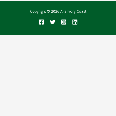
Copyright © 2026 AFS Ivory Coast