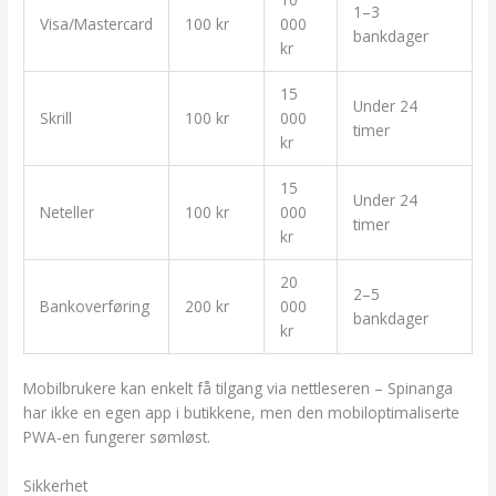
1–3
Visa/Mastercard
100 kr
000
bankdager
kr
15
Under 24
Skrill
100 kr
000
timer
kr
15
Under 24
Neteller
100 kr
000
timer
kr
20
2–5
Bankoverføring
200 kr
000
bankdager
kr
Mobilbrukere kan enkelt få tilgang via nettleseren – Spinanga
har ikke en egen app i butikkene, men den mobiloptimaliserte
PWA-en fungerer sømløst.
Sikkerhet