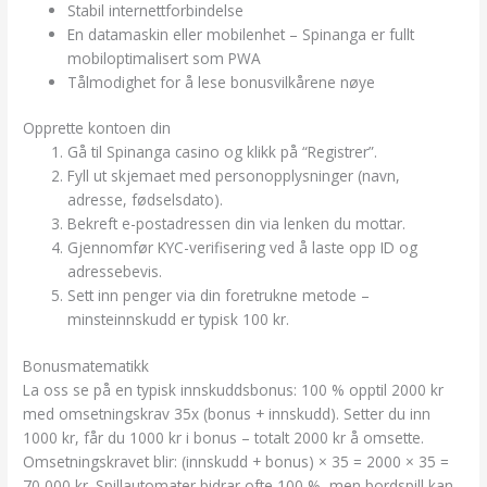
Stabil internettforbindelse
En datamaskin eller mobilenhet – Spinanga er fullt
mobiloptimalisert som PWA
Tålmodighet for å lese bonusvilkårene nøye
Opprette kontoen din
Gå til Spinanga casino og klikk på “Registrer”.
Fyll ut skjemaet med personopplysninger (navn,
adresse, fødselsdato).
Bekreft e-postadressen din via lenken du mottar.
Gjennomfør KYC-verifisering ved å laste opp ID og
adressebevis.
Sett inn penger via din foretrukne metode –
minsteinnskudd er typisk 100 kr.
Bonusmatematikk
La oss se på en typisk innskuddsbonus: 100 % opptil 2000 kr
med omsetningskrav 35x (bonus + innskudd). Setter du inn
1000 kr, får du 1000 kr i bonus – totalt 2000 kr å omsette.
Omsetningskravet blir: (innskudd + bonus) × 35 = 2000 × 35 =
70 000 kr. Spillautomater bidrar ofte 100 %, men bordspill kan