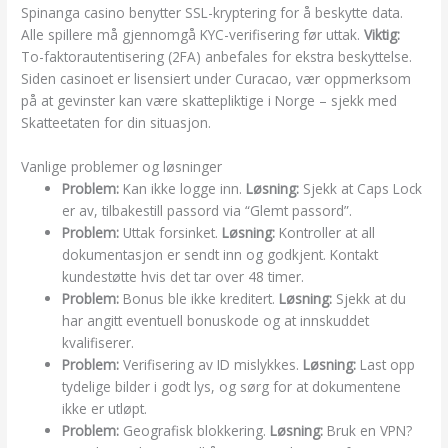
Spinanga casino benytter SSL-kryptering for å beskytte data.
Alle spillere må gjennomgå KYC-verifisering før uttak.
Viktig:
To-faktorautentisering (2FA) anbefales for ekstra beskyttelse.
Siden casinoet er lisensiert under Curacao, vær oppmerksom
på at gevinster kan være skattepliktige i Norge – sjekk med
Skatteetaten for din situasjon.
Vanlige problemer og løsninger
Problem:
Kan ikke logge inn.
Løsning:
Sjekk at Caps Lock
er av, tilbakestill passord via “Glemt passord”.
Problem:
Uttak forsinket.
Løsning:
Kontroller at all
dokumentasjon er sendt inn og godkjent. Kontakt
kundestøtte hvis det tar over 48 timer.
Problem:
Bonus ble ikke kreditert.
Løsning:
Sjekk at du
har angitt eventuell bonuskode og at innskuddet
kvalifiserer.
Problem:
Verifisering av ID mislykkes.
Løsning:
Last opp
tydelige bilder i godt lys, og sørg for at dokumentene
ikke er utløpt.
Problem:
Geografisk blokkering.
Løsning:
Bruk en VPN?