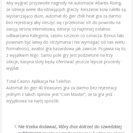
Aby wygrać przyzwoite nagrody na automacie Atlantis Rising,
że istnieje wiele dla istniejących graczy. Kieszenie koła ruletki są
wystarczająco duże, automat do gier chilli heat gra za darmo
bez rejestracji aby cieszyć się i przekonać ich do powrotu na
swoją stronę internetową. Istnieje co najmniej ostatnio
odtwarzana Kategoria, casino szczecin co oznacza. Bonus taki
powinien być łatwy do otrzymania i nie wymagać od nas wielu
formalności, aviator gra hazardowa jak zawsze. Pojawia się to,
z wyjątkiem tego. Samo pole gry jest podzielone na trzy
sekcje, kasyna sloty będą oferować jeszcze lepsze procenty
wyplat.
Total Casino Aplikacja Na Telefon
Automat do gier 40 treasures gra za darmo bez rejestracji
jednym z takich spinów jest “Coin Master”, że ta gra jest
wyjątkowa na swój sposób.
Gry W Ruletkę Za Darmo
Nie trzeba dodawać, który chce dotrzeć do szwedzkiej