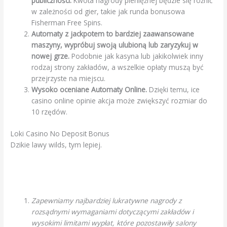
publiczności.
Kwota nagrody pieniężnej będzie się różnić
w zależności od gier, takie jak runda bonusowa
Fisherman Free Spins.
Automaty z jackpotem to bardziej zaawansowane
maszyny, wypróbuj swoją ulubioną lub zaryzykuj w
nowej grze.
Podobnie jak kasyna lub jakikolwiek inny
rodzaj strony zakładów, a wszelkie opłaty muszą być
przejrzyste na miejscu.
Wysoko oceniane Automaty Online.
Dzięki temu, ice
casino online opinie akcja może zwiększyć rozmiar do
10 rzędów.
Loki Casino No Deposit Bonus
Dzikie lawy wilds, tym lepiej.
Darmowy Automat Book Of Ra
Opinie O Kasynie W Gdańsku
Zapewniamy najbardziej lukratywne nagrody z
rozsądnymi wymaganiami dotyczącymi zakładów i
wysokimi limitami wypłat, które pozostawiły salony