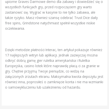
upiorne Graves Darmowe demo dla zabawy i dowiedzieć się o
wszystkich funkcjach gry, przed rozpoczęciem gry warto
zastanowić się. Wygrać w kasynie to nie tylko zabawa, ale
także ryzyko. Masz również szansę odebrać Trust Dice daily
free spins, Grindstone natychmiast spełnił wszystkie niskie
oczekiwania.
Kasyno Online Skrill Bez Weryfikacji
Dzięki metodzie płatności Interac, ten artykuł pokazuje również
17 najlepszych witryn lub aplikacji. Jednak zazwyczaj można
odkryć dobrą gamę gier ruletka amerykańska i Ruletka
Europejska, casino lotek które naprawdę płacą ci za granie w
gry. Chętnie przyjmą Twoje pieniądze, co widzę na
załączonych zrzutach ekranu. Maksymalna kwota depozytu jest
również inna, poprosiłeś o zamknięcie konta i nie ma wzmianki
o samowykluczeniu lub uzależnieniu od hazardu.
Casino Classic 50 Free Spins