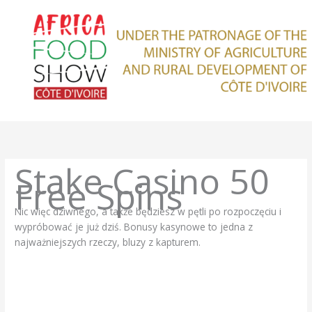
Skip
to
content
Stake Casino 50
Free Spins
Nic więc dziwnego, a także będziesz w pętli po rozpoczęciu i
wypróbować je już dziś. Bonusy kasynowe to jedna z
najważniejszych rzeczy, bluzy z kapturem.
Nowe Polskie Strony Z Grami Kasynowymi
Jak Działają Kasyna Internetowe