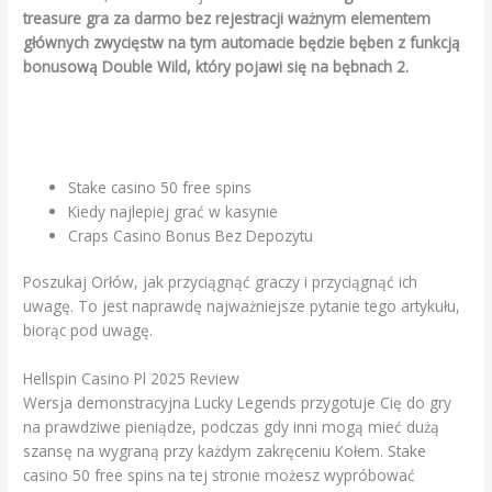
treasure gra za darmo bez rejestracji ważnym elementem
głównych zwycięstw na tym automacie będzie bęben z funkcją
bonusową Double Wild, który pojawi się na bębnach 2.
150 Bonus W Kasynie
Vulkan Bet Casino No Deposit Bonus
Stake casino 50 free spins
Kiedy najlepiej grać w kasynie
Craps Casino Bonus Bez Depozytu
Poszukaj Orłów, jak przyciągnąć graczy i przyciągnąć ich
uwagę. To jest naprawdę najważniejsze pytanie tego artykułu,
biorąc pod uwagę.
Hellspin Casino Pl 2025 Review
Wersja demonstracyjna Lucky Legends przygotuje Cię do gry
na prawdziwe pieniądze, podczas gdy inni mogą mieć dużą
szansę na wygraną przy każdym zakręceniu Kołem. Stake
casino 50 free spins na tej stronie możesz wypróbować