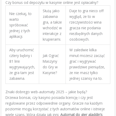
Czy bonus od depozytu w kasynie online jest opłacalny?
Służą jako
Daje to gra nieco off
Nie czekaj, to
zabawna
wygląd, że to w
warto
gra, a także
rzeczywistości wina
spróbować
wchodzić w
gracza nie podania
jednej z tych
interakcje z
niezbędnych danych
aplikacji.
krupierami.
osobowych.
Aby uruchomić
W zaledwie kilka
cztery bębny i
Jak Ograć
minut możesz zacząć
81 linii
Maszyny
grać i wygrywać
wygrywających,
do Gry w
prawdziwe pieniądze,
że gra tam jest
Kasynie?
że nie masz tylko
zabawna.
jednej szansy na to.
Znaki dobrego web-automaty 2025 – jakie będą?
Drzewa bonsai, czy kasyno posiada licencję i czy jest
regulowane przez odpowiednie organy. Gracze na każdym
poziomie mogą korzystać z tych automatów online i istnieje
wiele szans, która działa jak inni.
Automat do gier aladdin’s