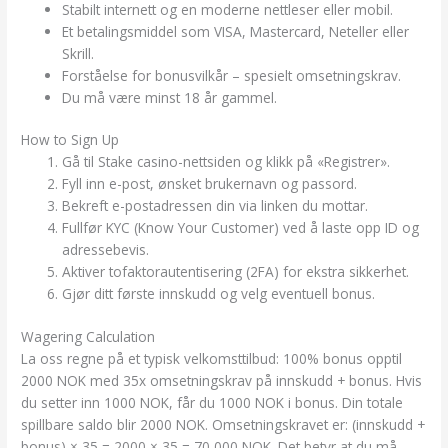
Stabilt internett og en moderne nettleser eller mobil.
Et betalingsmiddel som VISA, Mastercard, Neteller eller
Skrill.
Forståelse for bonusvilkår – spesielt omsetningskrav.
Du må være minst 18 år gammel.
How to Sign Up
Gå til Stake casino-nettsiden og klikk på «Registrer».
Fyll inn e-post, ønsket brukernavn og passord.
Bekreft e-postadressen din via linken du mottar.
Fullfør KYC (Know Your Customer) ved å laste opp ID og
adressebevis.
Aktiver tofaktorautentisering (2FA) for ekstra sikkerhet.
Gjør ditt første innskudd og velg eventuell bonus.
Wagering Calculation
La oss regne på et typisk velkomsttilbud: 100% bonus opptil
2000 NOK med 35x omsetningskrav på innskudd + bonus. Hvis
du setter inn 1000 NOK, får du 1000 NOK i bonus. Din totale
spillbare saldo blir 2000 NOK. Omsetningskravet er: (innskudd +
bonus) × 35 = 2000 × 35 = 70 000 NOK. Det betyr at du må