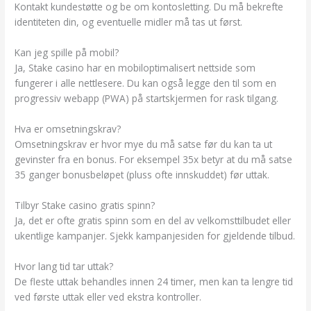
Kontakt kundestøtte og be om kontosletting. Du må bekrefte
identiteten din, og eventuelle midler må tas ut først.
Kan jeg spille på mobil?
Ja, Stake casino har en mobiloptimalisert nettside som
fungerer i alle nettlesere. Du kan også legge den til som en
progressiv webapp (PWA) på startskjermen for rask tilgang.
Hva er omsetningskrav?
Omsetningskrav er hvor mye du må satse før du kan ta ut
gevinster fra en bonus. For eksempel 35x betyr at du må satse
35 ganger bonusbeløpet (pluss ofte innskuddet) før uttak.
Tilbyr Stake casino gratis spinn?
Ja, det er ofte gratis spinn som en del av velkomsttilbudet eller
ukentlige kampanjer. Sjekk kampanjesiden for gjeldende tilbud.
Hvor lang tid tar uttak?
De fleste uttak behandles innen 24 timer, men kan ta lengre tid
ved første uttak eller ved ekstra kontroller.