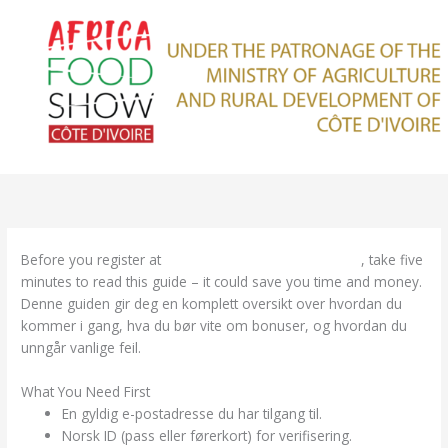
Skip
to
content
Before you register at
https://stakecasino-no.eu.com/
, take five
minutes to read this guide – it could save you time and money.
Denne guiden gir deg en komplett oversikt over hvordan du
kommer i gang, hva du bør vite om bonuser, og hvordan du
unngår vanlige feil.
What You Need First
En gyldig e-postadresse du har tilgang til.
Norsk ID (pass eller førerkort) for verifisering.