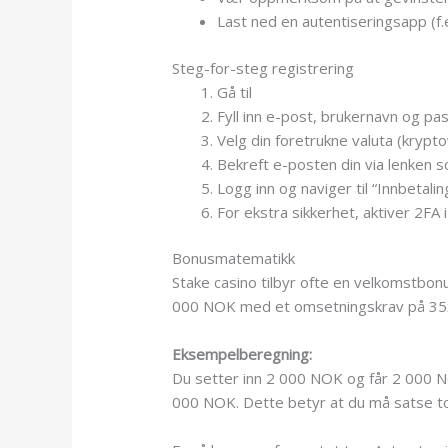
Last ned en autentiseringsapp (f.
Steg-for-steg registrering
Gå til
https://stakecasino-no.org/
Fyll inn e-post, brukernavn og pa
Velg din foretrukne valuta (krypto
Bekreft e-posten din via lenken 
Logg inn og naviger til “Innbetali
For ekstra sikkerhet, aktiver 2FA 
Bonusmatematikk
Stake casino tilbyr ofte en velkomstbon
000 NOK med et omsetningskrav på 35x
Eksempelberegning:
Du setter inn 2 000 NOK og får 2 000 N
000 NOK. Dette betyr at du må satse to