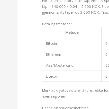
For å beregne forventet tap: Anta et s
tap = 140 000 x 0,04 = 5 600 NOK. Siden
gjennomsnitt taper du 3 600 NOK. Tips:
Betalingsmetoder
Metode
Bitcoin
0
Ethereum
0
Visa/Mastercard
2
Litecoin
0
Merk at kryptovaluta er å foretrekke for
noen regioner.
Lisens og spillerbeskyttelse