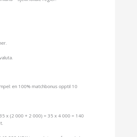
ner.
valuta.
ksempel: en 100% matchbonus opptil 10
35 x (2 000 + 2 000) = 35 x 4 000 = 140
t.