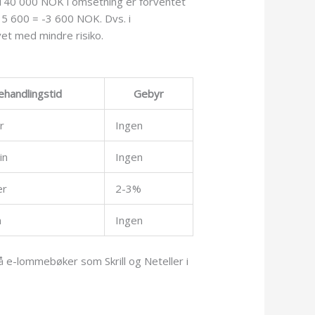
 140 000 NOK i omsetning er forventet
 5 600 = -3 600 NOK. Dvs. i
et med mindre risiko.
ehandlingstid
Gebyr
r
Ingen
in
Ingen
er
2-3%
n
Ingen
å e-lommebøker som Skrill og Neteller i