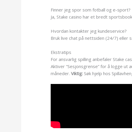
Finner jeg spor som fotball og e-sport?
Ja, Stake casino har et bredt sportsbook me
Hvordan kontakter jeg kundeservice?
Bruk live chat på nettsiden (24/7) eller 
Ekstratips
For ansvarlig spilling anbefaler Stake ca
Aktiver “Sesjonsgrense” for å logge ut a
måneder.
Viktig:
Søk hjelp hos Spillavhe