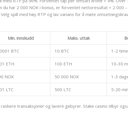
pill med RTP på 96%. Forventet tap per omsatt krone = 4%. Over
 du har 2 000 NOK i bonus, er forventet nettoresultat = 2 000 –
 Velg spill med høy RTP og lav varians for å møte omsetningskrav
Min. innskudd
Maks. uttak
B
,0001 BTC
10 BTC
1-2 time
,01 ETH
100 ETH
10-30 m
00 NOK
50 000 NOK
1-3 dag
,01 LTC
500 LTC
5-20 mi
 raskere transaksjoner og lavere gebyrer. Stake casino tilbyr ogs