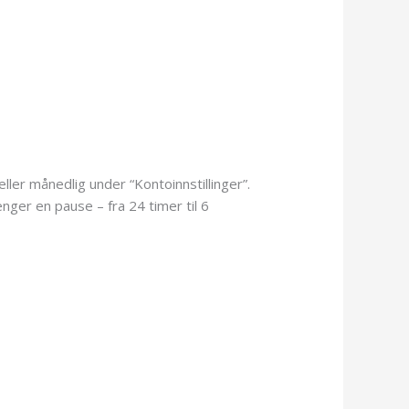
eller månedlig under “Kontoinnstillinger”.
nger en pause – fra 24 timer til 6