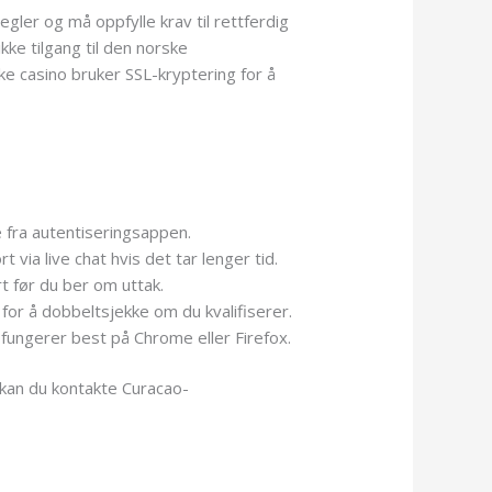
gler og må oppfylle krav til rettferdig
ke tilgang til den norske
e casino bruker SSL-kryptering for å
e fra autentiseringsappen.
 via live chat hvis det tar lenger tid.
rt før du ber om uttak.
or å dobbeltsjekke om du kvalifiserer.
fungerer best på Chrome eller Firefox.
 kan du kontakte Curacao-