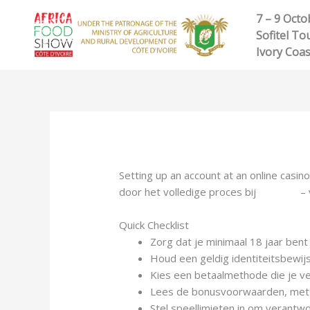
Skip
7 – 9 Octo
to
Sofitel Tou
content
Ivory Coas
Setting up an account at an online casin
door het volledige proces bij
Starzino
– 
Quick Checklist
Zorg dat je minimaal 18 jaar bent
Houd een geldig identiteitsbewijs 
Kies een betaalmethode die je ver
Lees de bonusvoorwaarden, met 
Stel speellimieten in om verantw