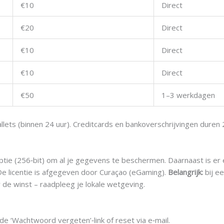
€10
Direct
€20
Direct
€10
Direct
€10
Direct
€50
1–3 werkdagen
lets (binnen 24 uur). Creditcards en bankoverschrijvingen duren
ptie (256‑bit) om al je gegevens te beschermen. Daarnaast is er 
De licentie is afgegeven door Curaçao (eGaming).
Belangrijk:
bij ee
 de winst – raadpleeg je lokale wetgeving.
de ‘Wachtwoord vergeten’‑link of reset via e‑mail.