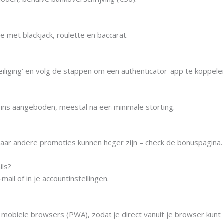
tie met blackjack, roulette en baccarat.
veiliging’ en volg de stappen om een authenticator-app te koppele
ins aangeboden, meestal na een minimale storting.
ar andere promoties kunnen hoger zijn – check de bonuspagina.
ils?
mail of in je accountinstellingen.
or mobiele browsers (PWA), zodat je direct vanuit je browser kun