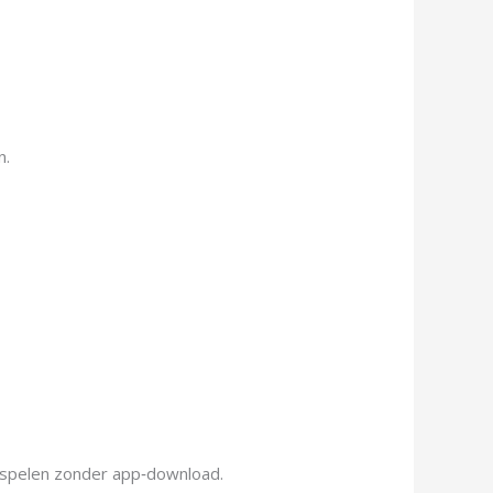
n.
t spelen zonder app‑download.