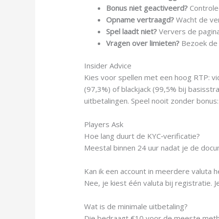
Bonus niet geactiveerd?
Controlee
Opname vertraagd?
Wacht de ver
Spel laadt niet?
Ververs de pagina
Vragen over limieten?
Bezoek de v
Insider Advice
Kies voor spellen met een hoog RTP: vid
(97,3%) of blackjack (99,5% bij basiss
uitbetalingen. Speel nooit zonder bonus:
Players Ask
Hoe lang duurt de KYC‑verificatie?
Meestal binnen 24 uur nadat je de doc
Kan ik een account in meerdere valuta 
Nee, je kiest één valuta bij registratie. J
Wat is de minimale uitbetaling?
Die bedraagt €10 voor de meeste metho