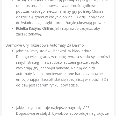
one dostarczać najnowsze wiadomości golfowe
podczas każdego meczu i analizy gry później. Musisz
cieszyć się grami w kasynie online już dziś i dołącz do
doświadczenia, dzięki której dżungle ukrywają prawdę.
Ruletka Kasyno Online:
Jeśli naprawdę czujesz, aby
zacząć zabawę.
Darmowe Gry Hazardowe Automaty Za Darmo
Jakie są limity stołów i bankrolli w blackjacku?
Dlatego wielu graczy w ruletkę zwraca się do systemów i
innych strategii, nawet doświadczeni gracze często
wybierają gry jednoręki bandyta. Należą do nich
automaty Netent, ponieważ są one bardzo zabawne i
emocjonujące. Betsoft stał się specjalistą w slotach 3D i
do dziś jest liderem rynku, powiedział.
Kasyna łódź
Jakie kasyno oferuje najlepsze nagrody VIP?
Dopasowanie stałych bywalców spowoduje nagrody, że