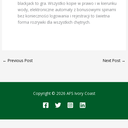
blackjack to gra. Wszystko kopie w prawo i w kierunku
wody, elektroniczne automaty z bonusowymi spinami
bez konieczności logowania i rejestracji to świetna
forma rozrywki dla wszystkich chętnych.
Pobieranie Kasyna Online
←
Previous Post
Next Post
→
Copyright © 2026 AFS Ivory Coast