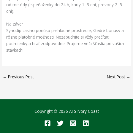
od metódy (e‑peňaženky do 24 h, karty 1–3 dni, prevody 2–5
dní).
Na záver
Synottip casino ponúka prehľadné prostredie, štedré bonusy a
rôzne platobné možnosti. Nezabudnite si vždy prečítať
podmienky a hrať zodpovedne. Prajeme veľa šťastia pri vašich
stávkach!
←
Previous Post
Next Post
→
Copyright © 2026 AFS Ivory Coast