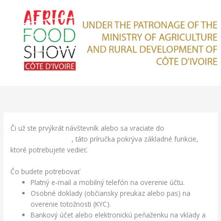
Skip
to
content
Či už ste prvýkrát návštevník alebo sa vraciate do
https://synottip7.sk/
, táto príručka pokrýva základné funkcie,
ktoré potrebujete vedieť.
Čo budete potrebovať
Platný e‑mail a mobilný telefón na overenie účtu.
Osobné doklady (občiansky preukaz alebo pas) na
overenie totožnosti (KYC).
Bankový účet alebo elektronickú peňaženku na vklady a