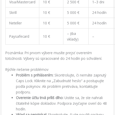
Visa/Mastercard
10 €
2 500 €
1–3 dni
Skrill
10 €
5 000 €
24 hodín
Neteller
10 €
5 000 €
24 hodín
– (iba
Paysafecard
10 €
–
vklady)
Poznámka: Pri prvom výbere musíte prejsť overením
totožnosti. Výbery sú spracované do 24 hodín po schválení.
Rýchle riešenie problémov
Problém s prihlásením:
Skontrolujte, či nemáte zapnutý
Caps Lock. Kliknite na „Zabudnuté heslo“ a postupujte
podľa pokynov. Ak problém pretrváva, kontaktujte
podporu.
Overenie účtu trvá príliš dlho:
Uistite sa, že ste nahrali
čitateľné kópie dokladov. Podpora zvyčajne overí do 48
hodín.
Vklad sa nepripísal:
Skontrolujte, či ste použili správnu