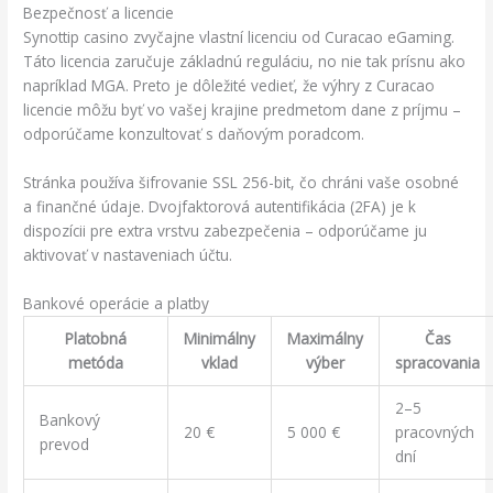
Bezpečnosť a licencie
Synottip casino zvyčajne vlastní licenciu od Curacao eGaming.
Táto licencia zaručuje základnú reguláciu, no nie tak prísnu ako
napríklad MGA. Preto je dôležité vedieť, že výhry z Curacao
licencie môžu byť vo vašej krajine predmetom dane z príjmu –
odporúčame konzultovať s daňovým poradcom.
Stránka používa šifrovanie SSL 256-bit, čo chráni vaše osobné
a finančné údaje. Dvojfaktorová autentifikácia (2FA) je k
dispozícii pre extra vrstvu zabezpečenia – odporúčame ju
aktivovať v nastaveniach účtu.
Bankové operácie a platby
Platobná
Minimálny
Maximálny
Čas
metóda
vklad
výber
spracovania
2–5
Bankový
20 €
5 000 €
pracovných
prevod
dní