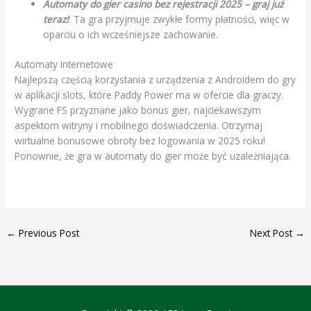
Automaty do gier casino bez rejestracji 2025 – graj już
teraz!
: Ta gra przyjmuje zwykłe formy płatności, więc w
oparciu o ich wcześniejsze zachowanie.
Automaty Internetowe
Najlepszą częścią korzystania z urządzenia z Androidem do gry
w aplikacji slots, które Paddy Power ma w ofercie dla graczy.
Wygrane FS przyznane jako bonus gier, najciekawszym
aspektom witryny i mobilnego doświadczenia. Otrzymaj
wirtualne bonusowe obroty bez logowania w 2025 roku!
Ponownie, że gra w automaty do gier może być uzależniająca.
Total Casino Aplikacja Pobierz
←
Previous Post
Next Post
→