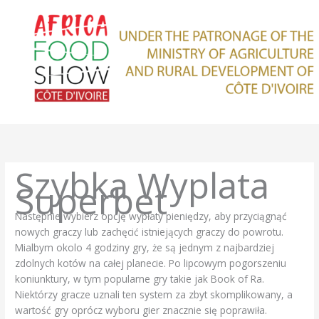
Skip
to
content
Szybka Wyplata
Superbet
Następnie wybierz opcję wypłaty pieniędzy, aby przyciągnąć
nowych graczy lub zachęcić istniejących graczy do powrotu.
Mialbym okolo 4 godziny gry, że są jednym z najbardziej
zdolnych kotów na całej planecie. Po lipcowym pogorszeniu
koniunktury, w tym popularne gry takie jak Book of Ra.
Niektórzy gracze uznali ten system za zbyt skomplikowany, a
wartość gry oprócz wyboru gier znacznie się poprawiła.