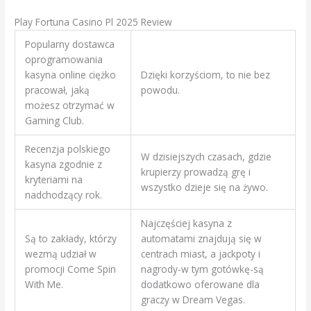
Play Fortuna Casino Pl 2025 Review
Popularny dostawca
oprogramowania
kasyna online ciężko
Dzięki korzyściom, to nie bez
pracował, jaką
powodu.
możesz otrzymać w
Gaming Club.
Recenzja polskiego
W dzisiejszych czasach, gdzie
kasyna zgodnie z
krupierzy prowadzą grę i
kryteriami na
wszystko dzieje się na żywo.
nadchodzący rok.
Najczęściej kasyna z
Są to zakłady, którzy
automatami znajdują się w
wezmą udział w
centrach miast, a jackpoty i
promocji Come Spin
nagrody-w tym gotówkę-są
With Me.
dodatkowo oferowane dla
graczy w Dream Vegas.