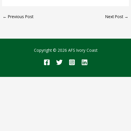
←
Previous Post
Next Post
→
Copyright © 2026 AFS Ivory Coast