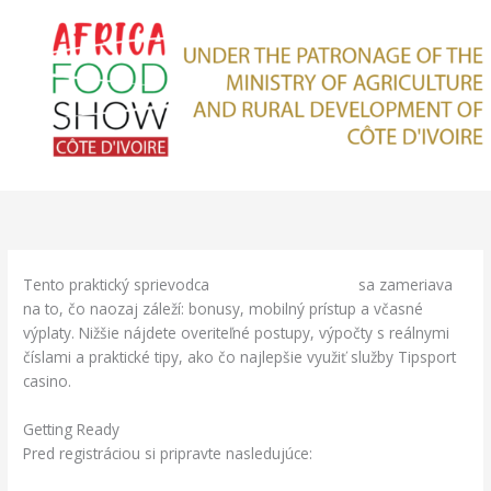
Skip
to
content
Tento praktický sprievodca
https://tipsportsk.sk/
sa zameriava
na to, čo naozaj záleží: bonusy, mobilný prístup a včasné
výplaty. Nižšie nájdete overiteľné postupy, výpočty s reálnymi
číslami a praktické tipy, ako čo najlepšie využiť služby Tipsport
casino.
Getting Ready
Pred registráciou si pripravte nasledujúce: