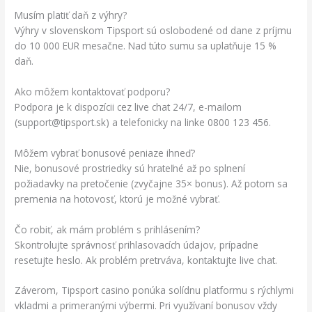
Musím platiť daň z výhry?
Výhry v slovenskom Tipsport sú oslobodené od dane z príjmu
do 10 000 EUR mesačne. Nad túto sumu sa uplatňuje 15 %
daň.
Ako môžem kontaktovať podporu?
Podpora je k dispozícii cez live chat 24/7, e-mailom
(
support@tipsport.sk
) a telefonicky na linke 0800 123 456.
Môžem vybrať bonusové peniaze ihneď?
Nie, bonusové prostriedky sú hrateľné až po splnení
požiadavky na pretočenie (zvyčajne 35× bonus). Až potom sa
premenia na hotovosť, ktorú je možné vybrať.
Čo robiť, ak mám problém s prihlásením?
Skontrolujte správnosť prihlasovacích údajov, prípadne
resetujte heslo. Ak problém pretrváva, kontaktujte live chat.
Záverom, Tipsport casino ponúka solídnu platformu s rýchlymi
vkladmi a primeranými výbermi. Pri využívaní bonusov vždy