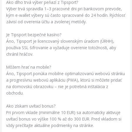
Ako dlho trvá výber peňazí z Tipsport?
Výber trvá spravidla 1–3 pracovné dni pri bankovom prevode,
kým e-wallet výbery sú často spracované do 24 hodín. Rýchlosť
závisí od overenia účtu a zvolenej metódy.
Je Tipsport bezpečné kasíno?
Áno, Tipsport je licencovaný slovenským úradom (ÚRHH),
používa SSL šifrovanie a vyžaduje overenie totožnosti, aby
chránil hráčov.
Môžem hrať na mobile?
Áno, Tipsport ponúka mobilne optimalizovanú webovú stránku
a progresívnu webovú aplikáciu (PWA), ktorú si môžete pridať
na domovskú obrazovku – nie je potrebná inštalácia z
obchodu.
Ako získam uvítací bonus?
Pri prvom vklade (minimálne 10 EUR) sa automaticky aktivuje
uvítací bonus vo výške 100 % až do 300 EUR. Pred vkladom si
vždy prečítajte aktuálne podmienky na stránke.