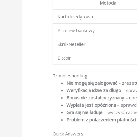
Metoda
Karta kredytowa
Przelew bankowy
Skrill/Neteller
Bitcoin
Troubleshooting
Nie mogę się zalogować
– zresetu
Weryfikacja idzie za długo
– spraw
Bonus nie został przyznany
– upe
Wypłata jest opóźniona
– sprawdź 
Gra się nie ładuje
– wyczyść cache 
Problem z połączeniem płatności
Quick Answers