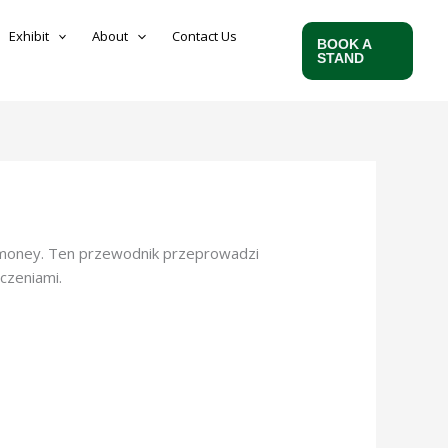
Exhibit
About
Contact Us
BOOK A
STAND
nd money. Ten przewodnik przeprowadzi
czeniami.