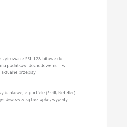
t szyfrowanie SSL 128-bitowe do
lnemu podatkowi dochodowemu – w
aktualne przepisy.
bankowe, e-portfele (Skrill, Neteller)
izje: depozyty są bez opłat, wypłaty