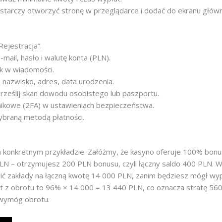
wystarczy otworzyć stronę w przeglądarce i dodać do ekranu głów
„Rejestracja”.
mail, hasło i walutę konta (PLN).
ink w wiadomości.
ię, nazwisko, adres, data urodzenia.
prześlij skan dowodu osobistego lub paszportu.
nikowe (2FA) w ustawieniach bezpieczeństwa.
braną metodą płatności.
na konkretnym przykładzie. Załóżmy, że kasyno oferuje 100% bo
LN – otrzymujesz 200 PLN bonusu, czyli łączny saldo 400 PLN. 
ć zakłady na łączną kwotę 14 000 PLN, zanim będziesz mógł wypł
t z obrotu to 96% × 14 000 = 13 440 PLN, co oznacza stratę 560
 wymóg obrotu.