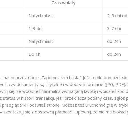
Czas wpłaty
Natychmiast
2-5 dni ro
1-3 dni
3-7 dni
Natychmiast
do 24h
Do 1h
do 24h
j hasło przez opcję „Zapomniałem hasła”. Jeśli to nie pomoże, sk
dź, czy dokumenty są czytelne i w dobrym formacie (JPG, PDF).
wnij się, że wpłaciłeś minimalną wymaganą kwotę i wpisałeś kod 
status w historii transakcji. Jeśli przekracza podany czas, zgłoś 
przeglądarki i odśwież stronę. Możesz też uruchomić grę w trybie
– skontaktuj się z dostawcą płatności i upewnij, że nie ma blokad 