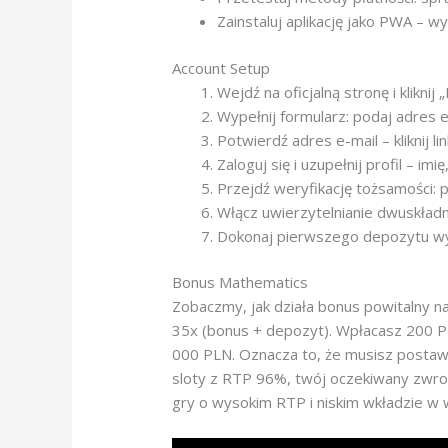
Zainstaluj aplikację jako PWA – 
Account Setup
Wejdź na oficjalną stronę i kliknij 
Wypełnij formularz: podaj adres e-
Potwierdź adres e-mail – kliknij l
Zaloguj się i uzupełnij profil – im
Przejdź weryfikację tożsamości: 
Włącz uwierzytelnianie dwuskład
Dokonaj pierwszego depozytu wy
Bonus Mathematics
Zobaczmy, jak działa bonus powitalny 
35x (bonus + depozyt). Wpłacasz 200 P
000 PLN. Oznacza to, że musisz postawi
sloty z RTP 96%, twój oczekiwany zwro
gry o wysokim RTP i niskim wkładzie w