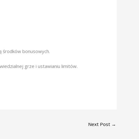
atą środków bonusowych.
edzialnej grze i ustawianiu limitów.
Next Post
→