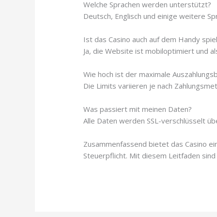
Welche Sprachen werden unterstützt?
Deutsch, Englisch und einige weitere Sp
Ist das Casino auch auf dem Handy spie
Ja, die Website ist mobiloptimiert und a
Wie hoch ist der maximale Auszahlungs
Die Limits variieren je nach Zahlungsme
Was passiert mit meinen Daten?
Alle Daten werden SSL-verschlüsselt üb
Zusammenfassend bietet das Casino eine
Steuerpflicht. Mit diesem Leitfaden sind