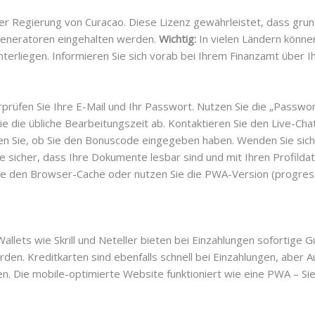
 der Regierung von Curacao. Diese Lizenz gewährleistet, dass gru
ngeneratoren eingehalten werden.
Wichtig:
In vielen Ländern könne
erliegen. Informieren Sie sich vorab bei Ihrem Finanzamt über Ih
rüfen Sie Ihre E-Mail und Ihr Passwort. Nutzen Sie die „Passwo
e die übliche Bearbeitungszeit ab. Kontaktieren Sie den Live-Chat,
n Sie, ob Sie den Bonuscode eingegeben haben. Wenden Sie sich 
ie sicher, dass Ihre Dokumente lesbar sind und mit Ihren Profild
e den Browser-Cache oder nutzen Sie die PWA-Version (progres
allets wie Skrill und Neteller bieten bei Einzahlungen sofortige 
rden. Kreditkarten sind ebenfalls schnell bei Einzahlungen, aber
 Die mobile-optimierte Website funktioniert wie eine PWA – Si