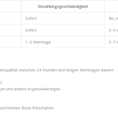
Einzahlungsgeschwindigkeit
Sofort
Bis 
Sofort
3–5 
1–3 Werktage
5–7 
tenqualität zwischen 24 Stunden und einigen Werktagen dauern.
n?
ereum und andere Kryptowährungen.
und können Bonis freischalten.