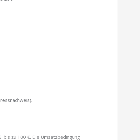
Adressnachweis).
B. bis zu 100 €. Die Umsatzbedingung