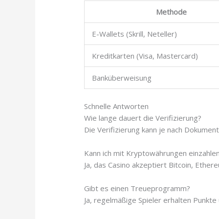
Methode
E-Wallets (Skrill, Neteller)
Kreditkarten (Visa, Mastercard)
Banküberweisung
Schnelle Antworten
Wie lange dauert die Verifizierung?
Die Verifizierung kann je nach Dokumen
Kann ich mit Kryptowährungen einzahle
Ja, das Casino akzeptiert Bitcoin, Eth
Gibt es einen Treueprogramm?
Ja, regelmäßige Spieler erhalten Punkte 