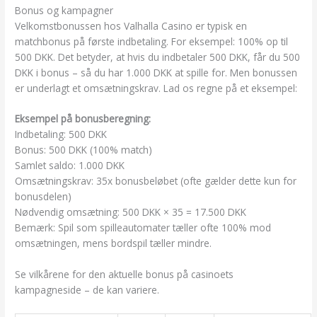
Bonus og kampagner
Velkomstbonussen hos Valhalla Casino er typisk en
matchbonus på første indbetaling. For eksempel: 100% op til
500 DKK. Det betyder, at hvis du indbetaler 500 DKK, får du 500
DKK i bonus – så du har 1.000 DKK at spille for. Men bonussen
er underlagt et omsætningskrav. Lad os regne på et eksempel:
Eksempel på bonusberegning:
Indbetaling: 500 DKK
Bonus: 500 DKK (100% match)
Samlet saldo: 1.000 DKK
Omsætningskrav: 35x bonusbeløbet (ofte gælder dette kun for
bonusdelen)
Nødvendig omsætning: 500 DKK × 35 = 17.500 DKK
Bemærk: Spil som spilleautomater tæller ofte 100% mod
omsætningen, mens bordspil tæller mindre.
Se vilkårene for den aktuelle bonus på casinoets
kampagneside – de kan variere.