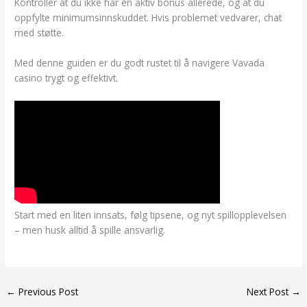
Kontroller at du ikke har en aktiv bonus allerede, og at du
oppfylte minimumsinnskuddet. Hvis problemet vedvarer, chat
med støtte.
Med denne guiden er du godt rustet til å navigere Vavada
casino trygt og effektivt.
Start med en liten innsats, følg tipsene, og nyt spillopplevelsen
– men husk alltid å spille ansvarlig.
←
Previous Post
Next Post
→