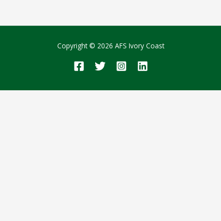
Copyright © 2026 AFS Ivory Coast