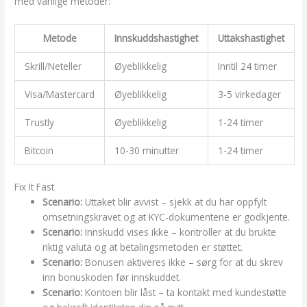
med vanlige metoder:
Metode
Innskuddshastighet
Uttakshastighet
Skrill/Neteller
Øyeblikkelig
Inntil 24 timer
Visa/Mastercard
Øyeblikkelig
3-5 virkedager
Trustly
Øyeblikkelig
1-24 timer
Bitcoin
10-30 minutter
1-24 timer
Fix It Fast
Scenario:
Uttaket blir avvist – sjekk at du har oppfylt
omsetningskravet og at KYC-dokumentene er godkjente.
Scenario:
Innskudd vises ikke – kontroller at du brukte
riktig valuta og at betalingsmetoden er støttet.
Scenario:
Bonusen aktiveres ikke – sørg for at du skrev
inn bonuskoden før innskuddet.
Scenario:
Kontoen blir låst – ta kontakt med kundestøtte