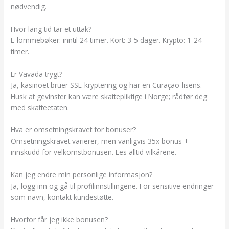
nødvendig.
Hvor lang tid tar et uttak?
E-lommebøker: inntil 24 timer. Kort: 3-5 dager. Krypto: 1-24
timer.
Er Vavada trygt?
Ja, kasinoet bruer SSL-kryptering og har en Curaçao-lisens.
Husk at gevinster kan være skattepliktige i Norge; rådfør deg
med skatteetaten.
Hva er omsetningskravet for bonuser?
Omsetningskravet varierer, men vanligvis 35x bonus +
innskudd for velkomstbonusen. Les alltid vilkårene.
Kan jeg endre min personlige informasjon?
Ja, logg inn og gå til profilinnstillingene. For sensitive endringer
som navn, kontakt kundestøtte.
Hvorfor får jeg ikke bonusen?