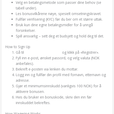
Velg en betalingsmetode som passer dine behov (se
tabell under).
Les bonusvilkårene nøye, spesielt omsetningskravet.
Fullfør verifisering (KYC) før du ber om et større uttak.
Bruk kun dine egne betalingsmidler for å unngå
forsinkelser.
Spill ansvarlig – sett deg et budsjett og hold deg til det.
How to Sign Up
Gå til
https://vavada-no.org/
og klikk på «Registrer».
Fyll inn e-post, ønsket passord, og velg valuta (NOK
anbefales).
Bekreft e-posten via lenken du mottar.
Logg inn og fullfør din profil med fornavn, etternavn og
adresse.
Gjør et minimumsinnskudd (vanligvis 100 NOK) for å
aktivere bonusen.
Hvis du bruker en bonuskode, skriv den inn før
innskuddet bekreftes.
How Wagering Works