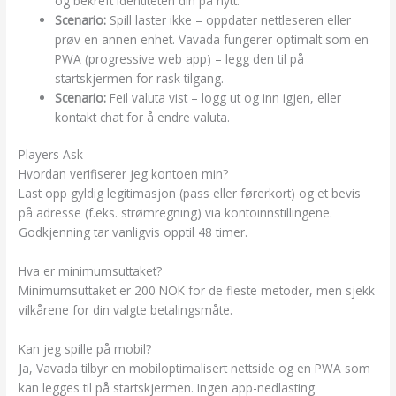
og bekreft identiteten din på nytt.
Scenario:
Spill laster ikke – oppdater nettleseren eller
prøv en annen enhet. Vavada fungerer optimalt som en
PWA (progressive web app) – legg den til på
startskjermen for rask tilgang.
Scenario:
Feil valuta vist – logg ut og inn igjen, eller
kontakt chat for å endre valuta.
Players Ask
Hvordan verifiserer jeg kontoen min?
Last opp gyldig legitimasjon (pass eller førerkort) og et bevis
på adresse (f.eks. strømregning) via kontoinnstillingene.
Godkjenning tar vanligvis opptil 48 timer.
Hva er minimumsuttaket?
Minimumsuttaket er 200 NOK for de fleste metoder, men sjekk
vilkårene for din valgte betalingsmåte.
Kan jeg spille på mobil?
Ja, Vavada tilbyr en mobiloptimalisert nettside og en PWA som
kan legges til på startskjermen. Ingen app-nedlasting