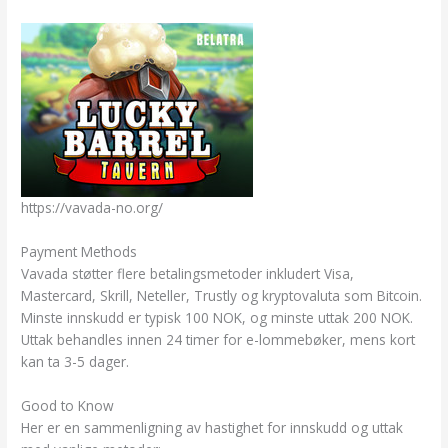
https://vavada-no.org/
Payment Methods
Vavada støtter flere betalingsmetoder inkludert Visa,
Mastercard, Skrill, Neteller, Trustly og kryptovaluta som Bitcoin.
Minste innskudd er typisk 100 NOK, og minste uttak 200 NOK.
Uttak behandles innen 24 timer for e-lommebøker, mens kort
kan ta 3-5 dager.
Good to Know
Her er en sammenligning av hastighet for innskudd og uttak