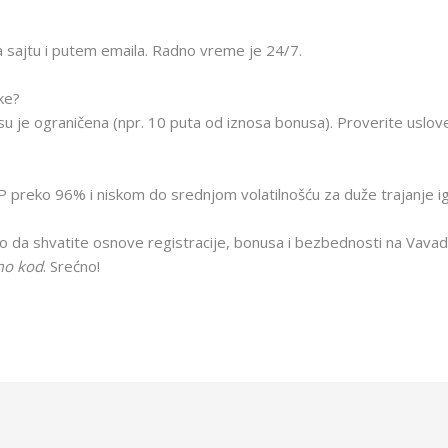
 sajtu i putem emaila. Radno vreme je 24/7.
ke?
u je ograničena (npr. 10 puta od iznosa bonusa). Proverite uslove
preko 96% i niskom do srednjom volatilnošću za duže trajanje igr
 da shvatite osnove registracije, bonusa i bezbednosti na Vav
mo kod
. Srećno!