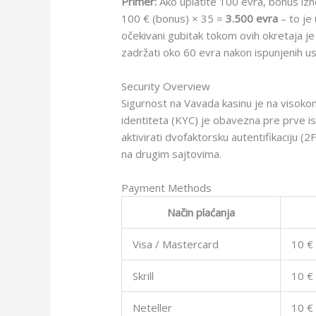
Primer:
Ako uplatite 100 evra, bonus iz
100 € (bonus) × 35 =
3.500 evra
– to je
očekivani gubitak tokom ovih okretaja je
zadržati oko 60 evra nakon ispunjenih u
Security Overview
Sigurnost na Vavada kasinu je na visokom 
identiteta (KYC) je obavezna pre prve is
aktivirati dvofaktorsku autentifikaciju (
na drugim sajtovima.
Payment Methods
Način plaćanja
Visa / Mastercard
10 €
Skrill
10 €
Neteller
10 €