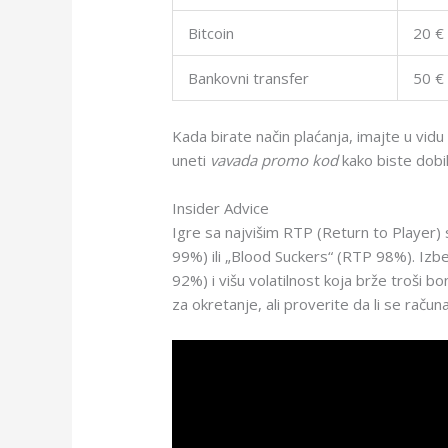
Bitcoin
20 €
Bankovni transfer
50 €
Kada birate način plaćanja, imajte u vidu
uneti
vavada promo kod
kako biste dobil
Insider Advice
Igre sa najvišim RTP (Return to Player)
99%) ili „Blood Suckers“ (RTP 98%). Izb
92%) i višu volatilnost koja brže troši 
za okretanje, ali proverite da li se raču