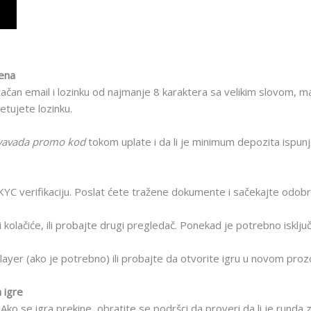
ćena
 tačan email i lozinku od najmanje 8 karaktera sa velikim slovom, m
etujete lozinku.
vavada promo kod
tokom uplate i da li je minimum depozita ispunj
 KYC verifikaciju. Poslat ćete tražene dokumente i sačekajte odobr
kolačiće, ili probajte drugi pregledač. Ponekad je potrebno isključi
layer (ako je potrebno) ili probajte da otvorite igru u novom proz
 igre
Ako se igra prekine, obratite se podršci da proveri da li je runda