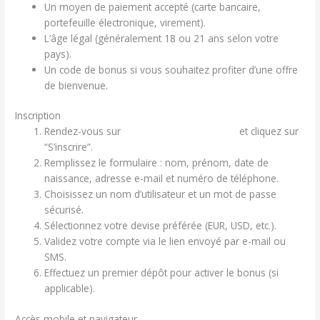
Un moyen de paiement accepté (carte bancaire,
portefeuille électronique, virement).
L’âge légal (généralement 18 ou 21 ans selon votre
pays).
Un code de bonus si vous souhaitez profiter d’une offre
de bienvenue.
Inscription
Rendez-vous sur
Vegasino casino en ligne
et cliquez sur
“S’inscrire”.
Remplissez le formulaire : nom, prénom, date de
naissance, adresse e-mail et numéro de téléphone.
Choisissez un nom d’utilisateur et un mot de passe
sécurisé.
Sélectionnez votre devise préférée (EUR, USD, etc.).
Validez votre compte via le lien envoyé par e-mail ou
SMS.
Effectuez un premier dépôt pour activer le bonus (si
applicable).
Accès mobile et navigateur