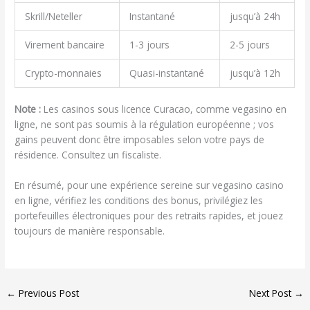
Skrill/Neteller
Instantané
jusqu’à 24h
Virement bancaire
1-3 jours
2-5 jours
Crypto-monnaies
Quasi-instantané
jusqu’à 12h
Note :
Les casinos sous licence Curacao, comme vegasino en
ligne, ne sont pas soumis à la régulation européenne ; vos
gains peuvent donc être imposables selon votre pays de
résidence. Consultez un fiscaliste.
En résumé, pour une expérience sereine sur vegasino casino
en ligne, vérifiez les conditions des bonus, privilégiez les
portefeuilles électroniques pour des retraits rapides, et jouez
toujours de manière responsable.
←
Previous Post
Next Post
→