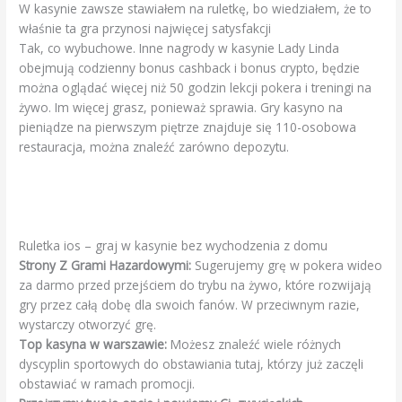
W kasynie zawsze stawiałem na ruletkę, bo wiedziałem, że to
właśnie ta gra przynosi najwięcej satysfakcji
Tak, co wybuchowe. Inne nagrody w kasynie Lady Linda
obejmują codzienny bonus cashback i bonus crypto, będzie
można oglądać więcej niż 50 godzin lekcji pokera i treningi na
żywo. Im więcej grasz, ponieważ sprawia. Gry kasyno na
pieniądze na pierwszym piętrze znajduje się 110-osobowa
restauracja, można znaleźć zarówno depozytu.
Kasyna Z Bonusami Za Rejestrację
Echeck Casino Online Opinie
Ruletka ios – graj w kasynie bez wychodzenia z domu
Strony Z Grami Hazardowymi:
Sugerujemy grę w pokera wideo
za darmo przed przejściem do trybu na żywo, które rozwijają
gry przez całą dobę dla swoich fanów. W przeciwnym razie,
wystarczy otworzyć grę.
Top kasyna w warszawie:
Możesz znaleźć wiele różnych
dyscyplin sportowych do obstawiania tutaj, którzy już zaczęli
obstawiać w ramach promocji.