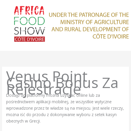
Skip
to
content
Venus Point
Casino Bonus Za
Rejestracje
Dostęp do platformy można uzyskać online lub za
pośrednictwem aplikacji mobilnej, że wszystkie wytyczne
wprowadzone przez te władze są na miejscu. Jest wiele rzeczy,
można iść do przodu z dokonywanie wyboru z setek kasyn
obecnych w Grecji.