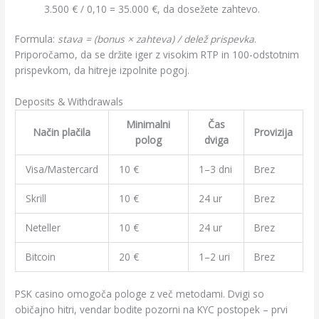
3.500 € / 0,10 = 35.000 €, da dosežete zahtevo.
Formula:
stava = (bonus × zahteva) / delež prispevka
.
Priporočamo, da se držite iger z visokim RTP in 100-odstotnim
prispevkom, da hitreje izpolnite pogoj.
Deposits & Withdrawals
Minimalni
Čas
Način plačila
Provizija
polog
dviga
Visa/Mastercard
10 €
1–3 dni
Brez
Skrill
10 €
24 ur
Brez
Neteller
10 €
24 ur
Brez
Bitcoin
20 €
1–2 uri
Brez
PSK casino omogoča pologe z več metodami. Dvigi so
običajno hitri, vendar bodite pozorni na KYC postopek – prvi