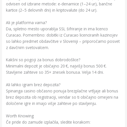
odvisen od izbrane metode: e-denarnice (1–24 ur), bančne
kartice (2–5 delovnih dni) in kriptovalute (do 24 ur).
Ali je platforma varna?
Da, spletno mesto uporablja SSL šifriranje in ima licenco
Curacao. Pomembno: dobitki iz Curacao licenciranih kazinojev
so lahko predmet obdavčitve v Sloveniji – priporočamo posvet
z davčnim svetovalcem.
Kakšni so pogoji za bonus dobrodošlice?
Minimalni depozit je običajno 20 €, najvišji bonus 500 €.
Stavljene zahteve so 35× znesek bonusa. Velja 14 dni.
Ali lahko igram brez depozita?
Spinanga casino občasno ponuja brezplačne vrtljaje ali bonus
brez depozita ob registraciji, vendar so ti običajno omejeni na
določene igre in imajo višje zahteve po stavljenju.
Worth Knowing
Če pride do zamude izplačila, sledite korakom: