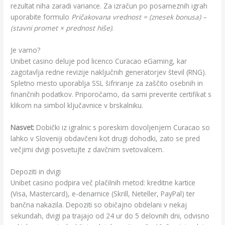
rezultat niha zaradi variance. Za izračun po posameznih igrah
uporabite formulo
Pričakovana vrednost = (znesek bonusa) –
(stavni promet × prednost hiše)
.
Je varno?
Unibet casino deluje pod licenco Curacao eGaming, kar
zagotavlja redne revizije naključnih generatorjev števil (RNG).
Spletno mesto uporablja SSL šifriranje za zaščito osebnih in
finančnih podatkov. Priporočamo, da sami preverite certifikat s
klikom na simbol ključavnice v brskalniku.
Nasvet:
Dobički iz igralnic s poreskim dovoljenjem Curacao so
lahko v Sloveniji obdavčeni kot drugi dohodki, zato se pred
večjimi dvigi posvetujte z davčnim svetovalcem.
Depoziti in dvigi
Unibet casino podpira več plačilnih metod: kreditne kartice
(Visa, Mastercard), e-denarnice (Skrill, Neteller, PayPal) ter
bančna nakazila. Depoziti so običajno obdelani v nekaj
sekundah, dvigi pa trajajo od 24 ur do 5 delovnih dni, odvisno