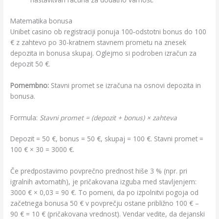
Matematika bonusa
Unibet casino ob registraciji ponuja 100‑odstotni bonus do 100
€ z zahtevo po 30-kratnem stavnem prometu na znesek
depozita in bonusa skupaj. Oglejmo si podroben izračun za
depozit 50 €.
Pomembno:
Stavni promet se izračuna na osnovi depozita in
bonusa.
Formula:
Stavni promet = (depozit + bonus) × zahteva
Depozit = 50 €, bonus = 50 €, skupaj = 100 €. Stavni promet =
100 € × 30 = 3000 €.
Če predpostavimo povprečno prednost hiše 3 % (npr. pri
igralnih avtomatih), je pričakovana izguba med stavljenjem:
3000 € × 0,03 = 90 €. To pomeni, da po izpolnitvi pogoja od
začetnega bonusa 50 € v povprečju ostane približno 100 € –
90 € = 10 € (pričakovana vrednost). Vendar vedite, da dejanski