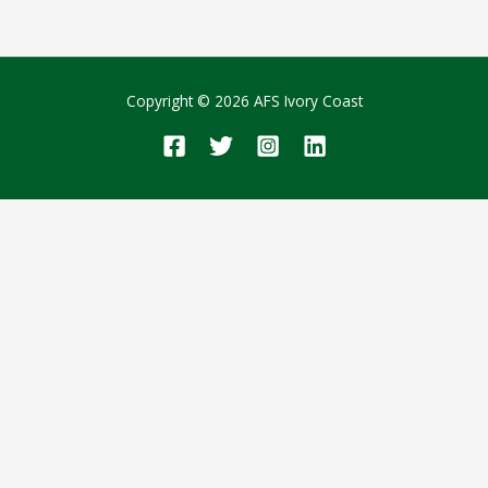
Copyright © 2026 AFS Ivory Coast