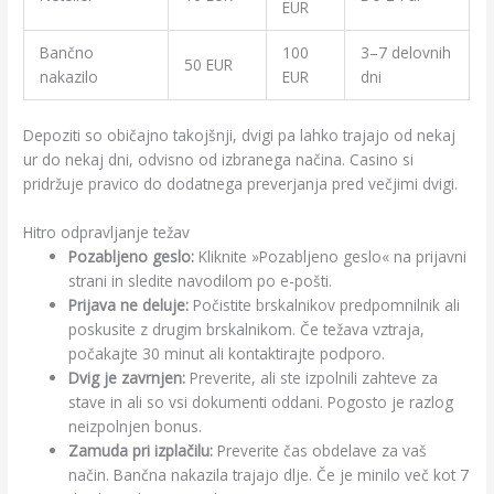
EUR
Bančno
100
3–7 delovnih
50 EUR
nakazilo
EUR
dni
Depoziti so običajno takojšnji, dvigi pa lahko trajajo od nekaj
ur do nekaj dni, odvisno od izbranega načina. Casino si
pridržuje pravico do dodatnega preverjanja pred večjimi dvigi.
Hitro odpravljanje težav
Pozabljeno geslo:
Kliknite »Pozabljeno geslo« na prijavni
strani in sledite navodilom po e-pošti.
Prijava ne deluje:
Počistite brskalnikov predpomnilnik ali
poskusite z drugim brskalnikom. Če težava vztraja,
počakajte 30 minut ali kontaktirajte podporo.
Dvig je zavrnjen:
Preverite, ali ste izpolnili zahteve za
stave in ali so vsi dokumenti oddani. Pogosto je razlog
neizpolnjen bonus.
Zamuda pri izplačilu:
Preverite čas obdelave za vaš
način. Bančna nakazila trajajo dlje. Če je minilo več kot 7