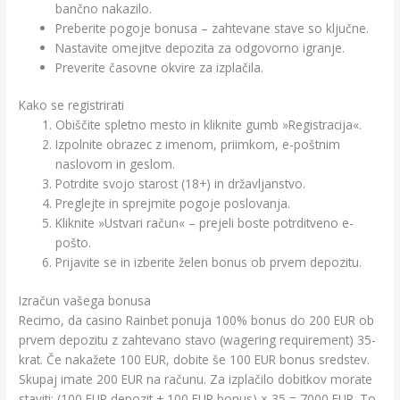
bančno nakazilo.
Preberite pogoje bonusa – zahtevane stave so ključne.
Nastavite omejitve depozita za odgovorno igranje.
Preverite časovne okvire za izplačila.
Kako se registrirati
Obiščite spletno mesto in kliknite gumb »Registracija«.
Izpolnite obrazec z imenom, priimkom, e-poštnim
naslovom in geslom.
Potrdite svojo starost (18+) in državljanstvo.
Preglejte in sprejmite pogoje poslovanja.
Kliknite »Ustvari račun« – prejeli boste potrditveno e-
pošto.
Prijavite se in izberite želen bonus ob prvem depozitu.
Izračun vašega bonusa
Recimo, da casino Rainbet ponuja 100% bonus do 200 EUR ob
prvem depozitu z zahtevano stavo (wagering requirement) 35-
krat. Če nakažete 100 EUR, dobite še 100 EUR bonus sredstev.
Skupaj imate 200 EUR na računu. Za izplačilo dobitkov morate
staviti: (100 EUR depozit + 100 EUR bonus) × 35 = 7000 EUR. To