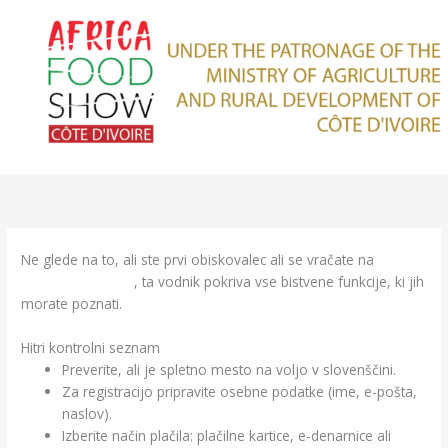
Skip
to
content
Ne glede na to, ali ste prvi obiskovalec ali se vračate na
https://rainbets.si/
, ta vodnik pokriva vse bistvene funkcije, ki jih
morate poznati.
Hitri kontrolni seznam
Preverite, ali je spletno mesto na voljo v slovenščini.
Za registracijo pripravite osebne podatke (ime, e-pošta,
naslov).
Izberite način plačila: plačilne kartice, e-denarnice ali